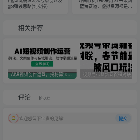
gpt赚钱思路(纯实操)
蓝海赛道，虚拟资源都是纯
利润，单人日收入过千
相关推荐
AI短视频创作运营，揭秘算法、文案创作与私域引流，助你掌握流量密码
视
评论
抢沙发
欢迎您留下宝贵的见解！
提交