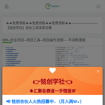
🔥🔥免费领取🔥🔥免费领取🔥🔥免费领取🔥🔥————————
【铭创学社】创业工具宝库合集
999+创业项目+项目工具+项目操作流程—-不间断更新
👉铭创学社👈
🔔汇聚各赛道一手情报💯
首页
🍻会员专享
🆓网创项目
正文
📢 铭创合伙人火热招募中~（月入两W+）