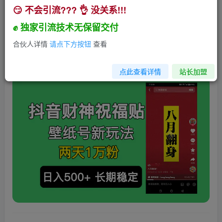
😏 不会引流??? 👌 没关系!!!
抖音财神祝福壁纸号新玩法，2天涨1万粉，日入
500+不用抖音实名可多号矩阵
✊ 独家引流技术无保留交付
小助手
合伙人详情
请点下方按钮
查看
关注
私信
3年前发布
164
22
点此查看详情
站长加盟