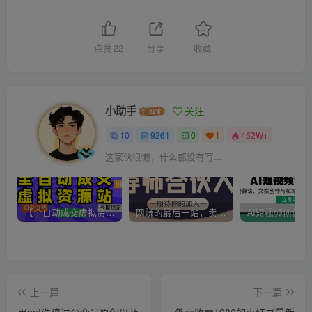
点赞
22
分享
收藏
小助手
关注
10
9261
0
1
452W+
这家伙很懒，什么都没有写...
【全自动成交虚拟资源站】站长唯一陪跑项目！月入10W+~长期稳定~
网赚的最后一站，卖项目！做网赚顶级猎食者~
上一篇
下一篇
用gpt洗稿过公众号原创以及
外面收费1980的小红书最新