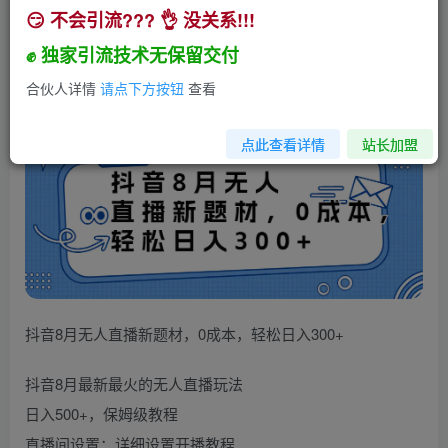
😏 不会引流??? 👌 没关系!!!
抖音8月无人直播新题材，0成本，轻松日入300+
✊ 独家引流技术无保留交付
小助手
关注
私信
3年前发布
合伙人详情
请点下方按钮
查看
198
16
点此查看详情
站长加盟
抖音8月无人直播新题材，0成本，轻松日入300+
抖音8月最新最火的无人直播玩法
日入500+，保姆级教程
直播间设置：详细设置开播教程