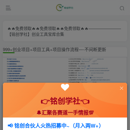
🔥🔥免费领取🔥🔥免费领取🔥🔥免费领取🔥🔥————————
【铭创学社】创业工具宝库合集
999+创业项目+项目工具+项目操作流程—-不间断更新
👉铭创学社👈
🔔汇聚各赛道一手情报💯
首页
🍻会员专享
🆓网创项目
正文
📢 铭创合伙人火热招募中~（月入两W+）