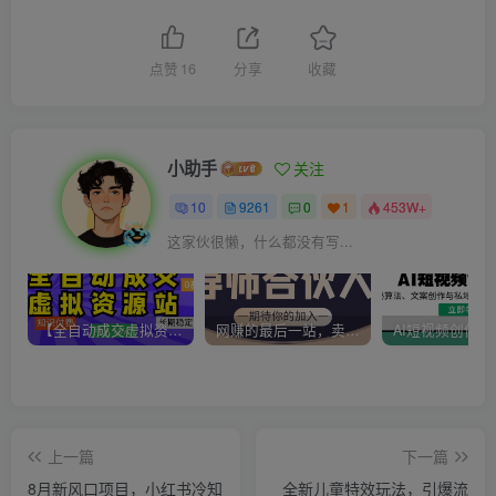
点赞
16
分享
收藏
小助手
关注
10
9261
0
1
453W+
这家伙很懒，什么都没有写...
【全自动成交虚拟资源站】站长唯一陪跑项目！月入10W+~长期稳定~
网赚的最后一站，卖项目！做网赚顶级猎食者~
上一篇
下一篇
8月新风口项目，小红书冷知
全新儿童特效玩法，引爆流