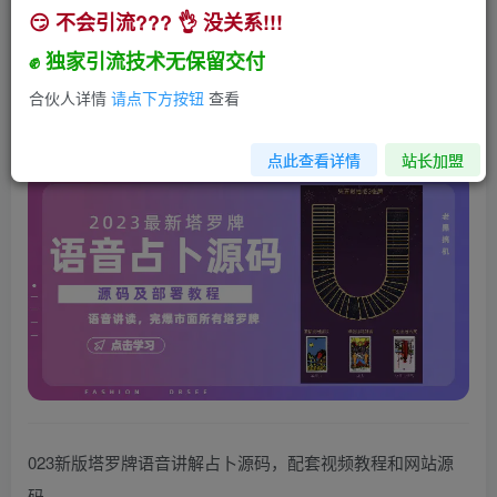
😏 不会引流??? 👌 没关系!!!
2023新版塔罗牌语音讲解占卜源码，配套视频教
程和网站源码
✊ 独家引流技术无保留交付
小助手
合伙人详情
请点下方按钮
查看
关注
私信
3年前发布
125
26
点此查看详情
站长加盟
023新版塔罗牌语音讲解占卜源码，配套视频教程和网站源
码