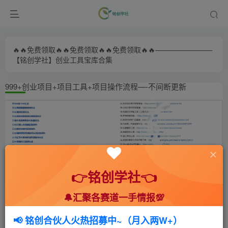
🔥🔥免费领取🔥🔥免费领取🔥🔥免费领取🔥🔥————————
【铭创学社】创业工具宝库合集
999+创业项目+项目工具+项目操作流程—-不间断更新
👉铭创学社👈
🔔汇聚各赛道一手情报💯
首页
🍻会员专享
🆓网创项目
正文
📢 铭创合伙人火热招募中~（月入两W+）