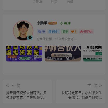
点赞
26
分享
收藏
小助手
关注
10
9261
0
1
453W+
这家伙很懒，什么都没有写...
【全自动成交虚拟资源站】站长唯一陪跑项目！月入10W+~长期稳定~
网赚的最后一站，卖项目！做网赚顶级猎食者~
上一篇
下一篇
抖音情怀视频最新玩法，多
长期稳定项目，小红书女生
种变现方式，单挑视频变现
头像号，最高单日收益
1000+，操作及其简单
5000+适合在家做的副业项
目