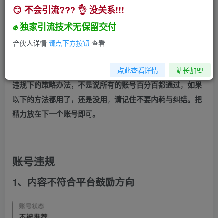
😏 不会引流??? 👌 没关系!!!
视频号常见的账号违规应对办法【创作者必看】
✊ 独家引流技术无保留交付
小助手
关注
私信
2年前发布
合伙人详情
请点下方按钮
查看
145
29
首先想要跟大家拉平一个认知
，以下的方法是用来应对不同
点此查看详情
站长加盟
违规下的策略办法，不是说所有的账号百分百都通过，如果
以下的方法都用了，还是没用，请记住不要内耗与纠结。把
精力放在下一个账号即可。
账号违规
1、内容不符合平台鼓励方向