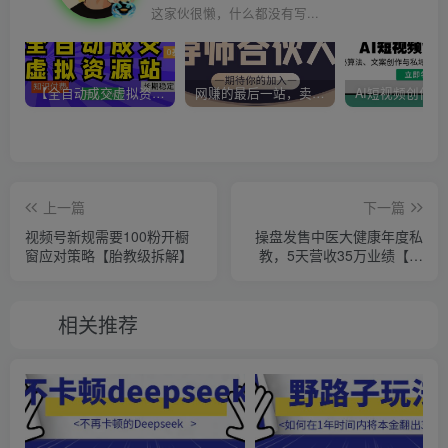
这家伙很懒，什么都没有写...
【全自动成交虚拟资源站】站长唯一陪跑项目！月入10W+~长期稳定~
网赚的最后一站，卖项目！做网赚顶级猎食者~
上一篇
下一篇
视频号新规需要100粉开橱
操盘发售中医大健康年度私
窗应对策略【胎教级拆解】
教，5天营收35万业绩【超
详细保姆级发售流程】
相关推荐