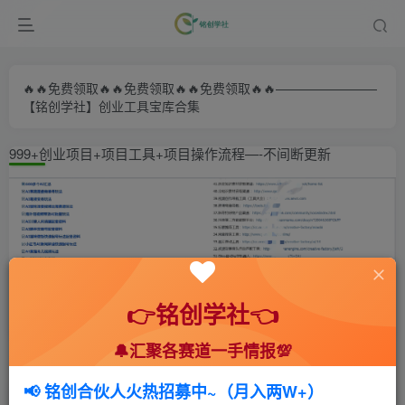
🔥🔥免费领取🔥🔥免费领取🔥🔥免费领取🔥🔥————————
【铭创学社】创业工具宝库合集
999+创业项目+项目工具+项目操作流程—-不间断更新
👉铭创学社👈
🔔汇聚各赛道一手情报💯
首页
🍻会员专享
💥实战拆解
正文
📢 铭创合伙人火热招募中~（月入两W+）