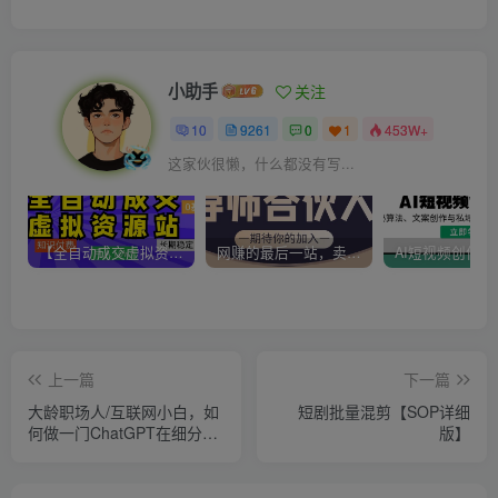
小助手
关注
10
9261
0
1
453W+
这家伙很懒，什么都没有写...
【全自动成交虚拟资源站】站长唯一陪跑项目！月入10W+~长期稳定~
网赚的最后一站，卖项目！做网赚顶级猎食者~
上一篇
下一篇
大龄职场人/互联网小白，如
短剧批量混剪【SOP详细
何做一门ChatGPT在细分领
版】
域的应用课程，卖了10w+
【高手领航】