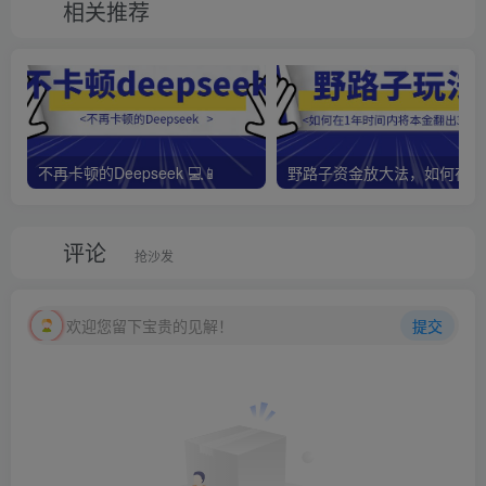
相关推荐
不再卡顿的Deepseek 💻📱
野路子资金放大法，如何在1
评论
抢沙发
欢迎您留下宝贵的见解！
提交