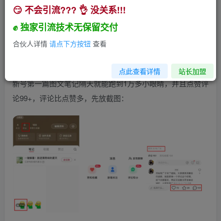
😏 不会引流??? 👌 没关系!!!
小红书新号如何第一篇笔记就出99+❤️【实操经
验】
✊ 独家引流技术无保留交付
小助手
合伙人详情
请点下方按钮
查看
关注
私信
2年前发布
221
87
点此查看详情
站长加盟
新号第一篇图文笔记隔天就能跑到1万多小眼睛，并且点赞评
论99+，评论比点赞多，先放截图：