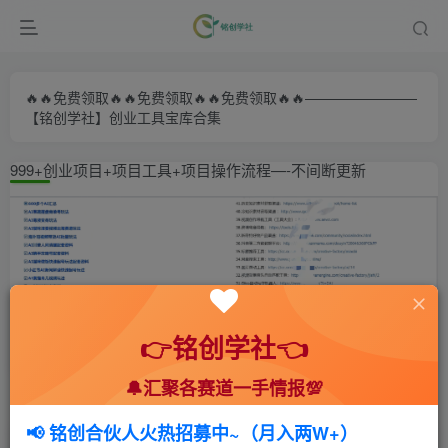
🔥🔥免费领取🔥🔥免费领取🔥🔥免费领取🔥🔥————————
【铭创学社】创业工具宝库合集
999+创业项目+项目工具+项目操作流程—-不间断更新
👉铭创学社👈
🔔汇聚各赛道一手情报💯
首页
🍻会员专享
💥实战拆解
正文
📢 铭创合伙人火热招募中~（月入两W+）