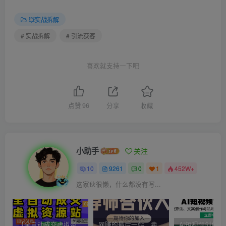
💥实战拆解
# 实战拆解
# 引流获客
喜欢就支持一下吧
点赞
96
分享
收藏
小助手
关注
10
9261
0
1
452W+
这家伙很懒，什么都没有写...
【全自动成交虚拟资源站】站长唯一陪跑项目！月入10W+~长期稳定~
网赚的最后一站，卖项目！做网赚顶级猎食者~