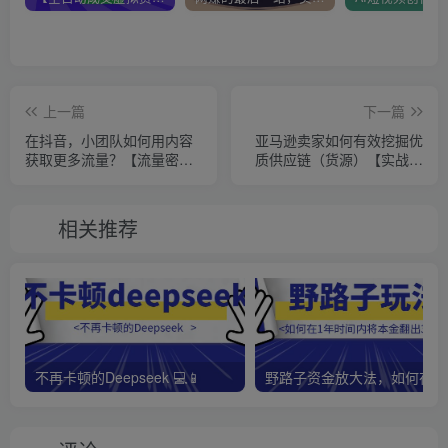
上一篇
下一篇
在抖音，小团队如何用内容
亚马逊卖家如何有效挖掘优
获取更多流量？【流量密
质供应链（货源）【实战心
码】
得】
相关推荐
不再卡顿的Deepseek 💻📱
野路子资金放大法，如何在1