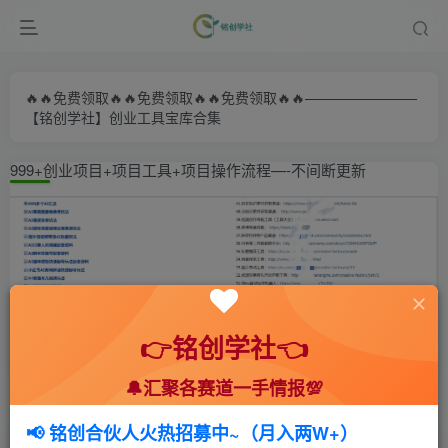
🔥🔥免费领取🔥🔥免费领取🔥🔥免费领取🔥🔥————————
【铭创学社】创业工具宝库合集
999+创业项目+项目工具+项目操作流程—-不间断更新
👉铭创学社👈
🔔汇聚各赛道一手情报💯
首页
🍻会员专享
💥实战拆解
正文
📢 铭创合伙人火热招募中~（月入两W+）