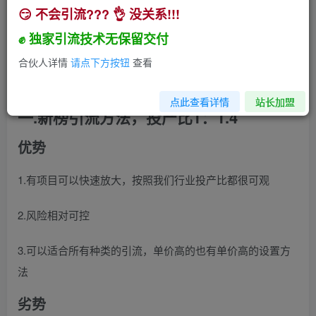
😏 不会引流??? 👌 没关系!!!
小白都能操作的三种兼职粉引流方法，单人操作一
天引流上千个兼职粉【引流获客】
✊ 独家引流技术无保留交付
小助手
合伙人详情
请点下方按钮
查看
关注
私信
2年前发布
454
96
点此查看详情
站长加盟
一.新榜引流方法，投产比1：1.4
优势
1.有项目可以快速放大，按照我们行业投产比都很可观
2.风险相对可控
3.可以适合所有种类的引流，单价高的也有单价高的设置方
法
劣势