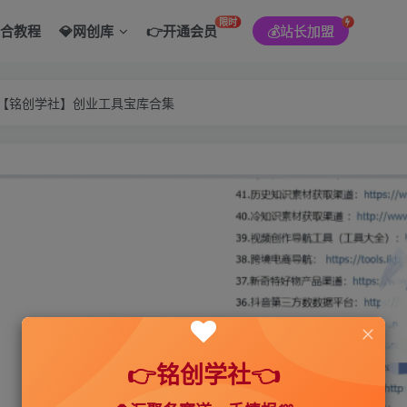
限时
综合教程
💎网创库
👉开通会员
💰站长加盟
———【铭创学社】创业工具宝库合集
👉铭创学社👈