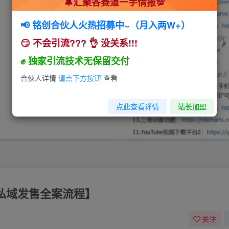
🔔汇聚各赛道一手情报💯
📢 铭创合伙人火热招募中~（月入两W+）
😏 不会引流??? 👌 没关系!!!
✊ 独家引流技术无保留交付
合伙人详情
请点下方按钮
查看
点此查看详情
站长加盟
【私域发售全案流程】
关注