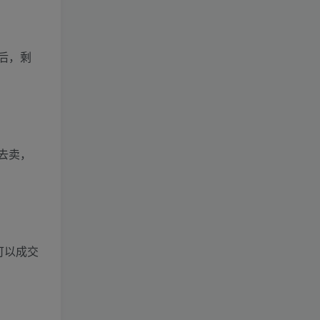
后，剩
去卖，
可以成交