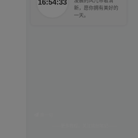
16:54:35
凌晨的风儿带着清
新，愿你拥有美好的
一天。
换一句
——更多教程，关注铭创笔记——