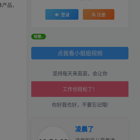
体产品，
登录
注册
生活也美好了！
哈喽~
全站积分可通过签到和每日任务获取，可别错过
心情也舒畅了！
点我看小姐姐视频
走路也有劲了！
坚持每天来逛逛，会让你
腿也不痛了！
腰也不酸了！
你好我也好，不要忘记哦!
工作也轻松了！
凌晨了