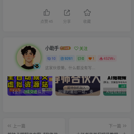
点赞
45
分享
收藏
小助手
关注
10
9261
0
1
452W+
这家伙很懒，什么都没有写...
【全自动成交虚拟资源站】站长唯一陪跑项目！月入10W+~长期稳定~
网赚的最后一站，卖项目！做网赚顶级猎食者~
上一篇
下一篇