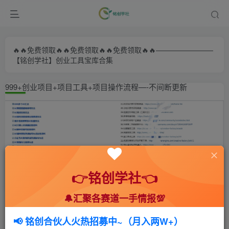
🔥🔥免费领取🔥🔥免费领取🔥🔥免费领取🔥🔥————————
【铭创学社】创业工具宝库合集
999+创业项目+项目工具+项目操作流程—-不间断更新
👉铭创学社👈
🔔汇聚各赛道一手情报💯
首页
🍻会员专享
💥实战拆解
正文
📢 铭创合伙人火热招募中~（月入两W+）