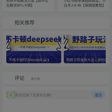
剪映卡顿解决方案【软件优
小红书商单保姆级教程，小
化解决90%卡顿】
白月入6-8k【保姆级教程】
相关推荐
不再卡顿的Deepseek 💻📱
野路子资金放大法，如何在1
评论
抢沙发
欢迎您留下宝贵的见解！
提交