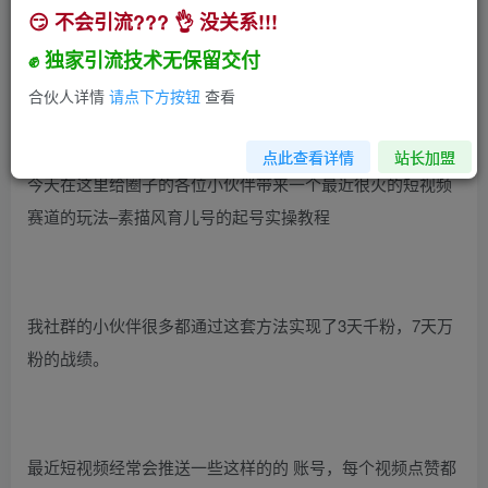
😏 不会引流??? 👌 没关系!!!
AI素描风育儿赛道，短视频全新赛道书单号，起号
全流程【起号全流程】
✊ 独家引流技术无保留交付
小助手
合伙人详情
请点下方按钮
查看
关注
私信
2年前发布
730
45
点此查看详情
站长加盟
今天在这里给圈子的各位小伙伴带来一个最近很火的短视频
赛道的玩法–素描风育儿号的起号实操教程
我社群的小伙伴很多都通过这套方法实现了3天千粉，7天万
粉的战绩。
最近短视频经常会推送一些这样的的 账号，每个视频点赞都