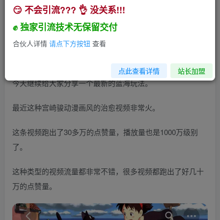
😏 不会引流??? 👌 没关系!!!
一条视频爆30万点赞量，AI宫崎骏画风视频玩法
【附教程工具】
✊ 独家引流技术无保留交付
小助手
合伙人详情
请点下方按钮
查看
关注
私信
2年前发布
430
48
点此查看详情
站长加盟
今天继续给大家分享一个最新的蓝海玩法。
最近这种宫崎骏动漫画风的治愈视频非常火。
这条视频跑出了30多万的点赞量，播放量也是1000万级别
了。
这种类型的视频流量都非常不错，很多视频都跑出了好几十
万的点赞量。