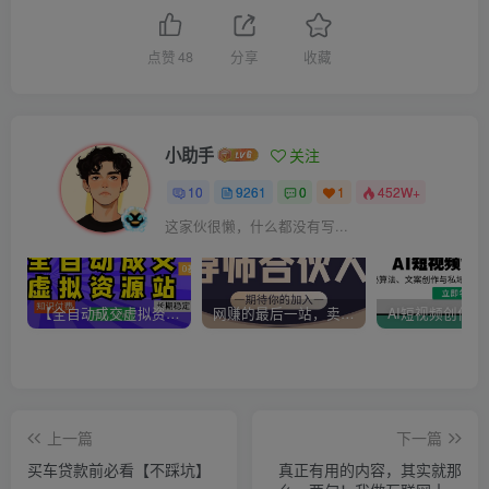
点赞
48
分享
收藏
小助手
关注
10
9261
0
1
452W+
这家伙很懒，什么都没有写...
【全自动成交虚拟资源站】站长唯一陪跑项目！月入10W+~长期稳定~
网赚的最后一站，卖项目！做网赚顶级猎食者~
上一篇
下一篇
买车贷款前必看【不踩坑】
真正有用的内容，其实就那