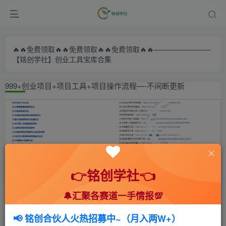
🔥🔥免费领取🔥🔥免费领取🔥🔥免费领取🔥🔥————————
【铭创学社】创业工具宝库合集
999+创业项目+项目工具+项目操作流程—-不间断更新
👉铭创学社👈
🔔汇聚各赛道一手情报💯
首页
🍻会员专享
💥实战拆解
正文
📢 铭创合伙人火热招募中~（月入两W+）