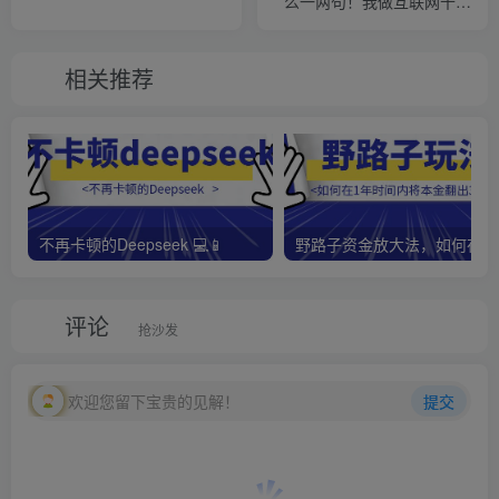
么一两句！我做互联网十几
年的经验之谈！【热门分
享】
相关推荐
不再卡顿的Deepseek 💻📱
野路子资金放大法，如何在1
评论
抢沙发
欢迎您留下宝贵的见解！
提交