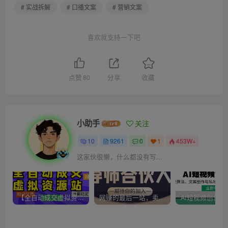
# 实战拆解
# 口播文案
# 营销文案
喜欢就支持一下吧
点赞
80
分享
收藏
小助手
关注
10
9261
0
1
453W+
这家伙很懒，什么都没有写...
【全自动成交虚拟资源站】站长唯一陪跑项目！月入10W+~长期稳定~
网赚的最后一站，卖项目！做网赚顶级猎食者~