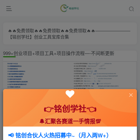
🔥🔥免费领取🔥🔥免费领取🔥🔥免费领取🔥🔥————————
【铭创学社】创业工具宝库合集
999+创业项目+项目工具+项目操作流程—-不间断更新
👉铭创学社👈
🔔汇聚各赛道一手情报💯
首页
🍻会员专享
💥实战拆解
正文
📢 铭创合伙人火热招募中~（月入两W+）