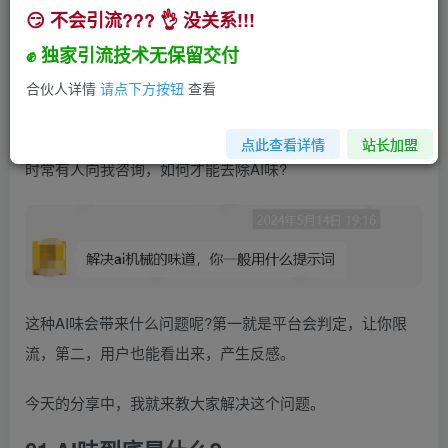
😏 不会引流??? 👌 没关系!!!
为什么你写的营销文案有AI味?因为你没有做这件
事。【附董宇辉式卖货文案指令2.0版】
✊ 独家引流技术无保留交付
小助手
合伙人详情
请点下方按钮
查看
关注
私信
2年前发布
809
80
点此查看详情
站长加盟
时常有人向我咨询，如何才能去除AI味?
这种AI味会带来什么问题呢?第一就是平台会判定，让你限
流，第二，用户也能看出来，产生反感。
今天的分享中，我就来教大家解决这个问题。