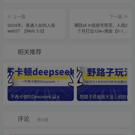
上一篇
下一篇
2024年，普通人如何入局
裸辞all in视频号带货，入局2
web3？【Web 3.0】
个月打出12w+佣金【0-1拆
解】
相关推荐
不再卡顿的Deepseek 💻📱
野路子资金放大法，如何在1
评论
抢沙发