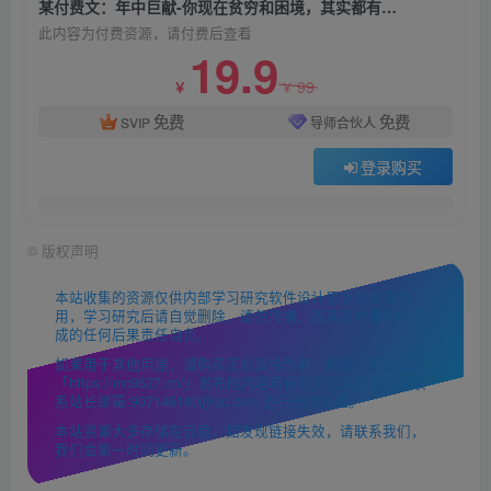
某付费文：年中巨献-你现在贫穷和困境，其实都有解决的思路 (进来抄作业)
此内容为付费资源，请付费后查看
19.9
99
￥
￥
免费
免费
SVIP
导师合伙人
登录购买
©
版权声明
本站收集的资源仅供内部学习研究软件设计思想和原理使
用，学习研究后请自觉删除，请勿传播，因未及时删除所造
成的任何后果责任自负。
如果用于其他用途，请购买正版支持作者，谢谢！若您认为
「https://mc9527.cn/」发布的内容若侵犯到您的权益，请联
系站长邮箱:907146180@qq.com 进行删除处理。
本站资源大多存储在云盘，如发现链接失效，请联系我们，
我们会第一时间更新。