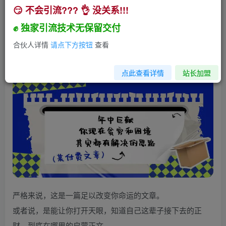
😏 不会引流??? 👌 没关系!!!
某付费文：年中巨献-你现在贫穷和困境，其实都
有解决的思路 (进来抄作业)
✊ 独家引流技术无保留交付
小助手
合伙人详情
请点下方按钮
查看
关注
私信
2年前发布
567
98
点此查看详情
站长加盟
严格来说，这是一篇足以改变你命运的文章。
或者说，是能让你打开天眼，知道自己这辈子接下去的正
财，到底在哪里的启蒙正文