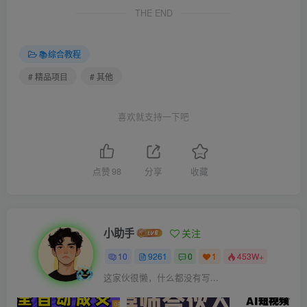
THE END
📚综合教程
# 精品项目
# 其他
喜欢就支持一下吧
点赞
98
分享
收藏
小助手
关注
10
9261
0
1
453W+
这家伙很懒，什么都没有写...