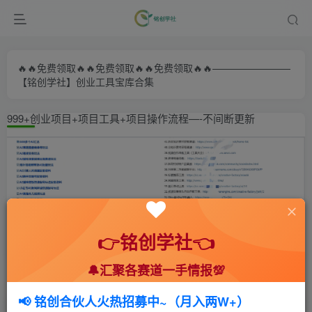
🔥🔥免费领取🔥🔥免费领取🔥🔥免费领取🔥🔥————————
【铭创学社】创业工具宝库合集
999+创业项目+项目工具+项目操作流程—-不间断更新
👉铭创学社👈
🔔汇聚各赛道一手情报💯
首页
🍻会员专享
📚综合教程
正文
📢 铭创合伙人火热招募中~（月入两W+）