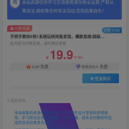
本站资源仅供学习交流使用请勿商业运营,严禁从
事违法,侵权等任何非法活动,否则后果自负！
付费资源
已售 1146
手把手教你0到1系统玩转闲鱼变现，爆款思维/超级曝光/超高转化（15节课）
此内容为付费资源，请付费后查看
19.9
99
￥
￥
免费
免费
SVIP
导师合伙人
登录购买
©
版权声明
本站收集的资源仅供内部学习研究软件设计思想和原理使
用，学习研究后请自觉删除，请勿传播，因未及时删除所造
成的任何后果责任自负。