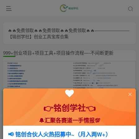
🔥🔥免费领取🔥🔥免费领取🔥🔥免费领取🔥🔥————————
【铭创学社】创业工具宝库合集
999+创业项目+项目工具+项目操作流程—-不间断更新
👉铭创学社👈
🔔汇聚各赛道一手情报💯
首页
🍻会员专享
📚综合教程
正文
📢 铭创合伙人火热招募中~（月入两W+）