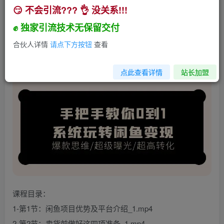
😏 不会引流??? 👌 没关系!!!
手把手教你0到1系统玩转闲鱼变现，爆款思维/超
级曝光/超高转化（15节课）
✊ 独家引流技术无保留交付
小助手
合伙人详情
请点下方按钮
查看
关注
私信
2年前发布
840
87
点此查看详情
站长加盟
课程目录：
1-第1节：闲鱼项目优势及平台介绍_1.mp4
2-第2节：卖货前做好这四项准备_1.mp4