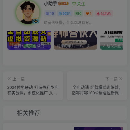
小助手
关注
10
9261
0
1
452W+
这家伙很懒，什么都没有写...
【全自动成交虚拟资源站】站长唯一陪跑项目！月入10W+~长期稳定~
网赚的最后一站，卖项目！做网赚顶级猎食者~
上一篇
下一篇
2024付免联动-打造盈利型店
全店动销-经营模式训练营，
铺实战课，系统化推广 从选
指哪打哪100%精准拉新保姆
品到打造爆款操作
式起店实战课程
相关推荐