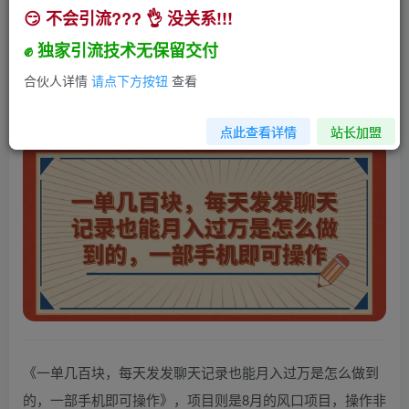
😏 不会引流??? 👌 没关系!!!
一单几百块，每天发发聊天记录也能月入过万是怎
么做到的，一部手机即可操作
✊ 独家引流技术无保留交付
小助手
合伙人详情
请点下方按钮
查看
关注
私信
3年前发布
129
26
点此查看详情
站长加盟
《一单几百块，每天发发聊天记录也能月入过万是怎么做到
的，一部手机即可操作》，项目则是8月的风口项目，操作非