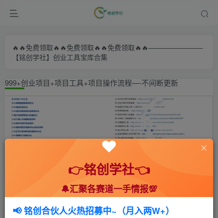
🔥🔥免费领取🔥🔥免费领取🔥🔥免费领取🔥🔥————————
【铭创学社】创业工具宝库合集
999+创业项目+项目工具+项目操作流程—-不间断更新
👉铭创学社👈
🔔汇聚各赛道一手情报💯
首页
🍻会员专享
🆓网创项目
正文
📢 铭创合伙人火热招募中~（月入两W+）