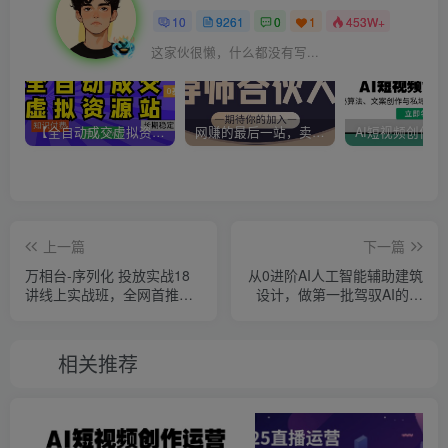
10
9261
0
1
453W+
这家伙很懒，什么都没有写...
【全自动成交虚拟资源站】站长唯一陪跑项目！月入10W+~长期稳定~
网赚的最后一站，卖项目！做网赚顶级猎食者~
上一篇
下一篇
万相台-序列化 投放实战18
从0进阶AI人工智能辅助建筑
讲线上实战班，全网首推，
设计，做第一批驾驭AI的建
运营福音！
筑师（22节视频课）
相关推荐