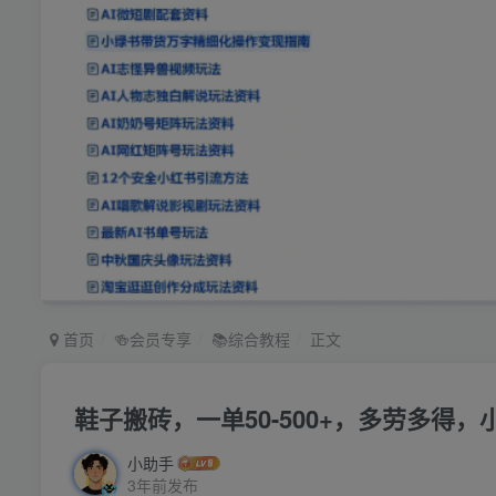
首页
🍻会员专享
📚综合教程
正文
鞋子搬砖，一单50-500+，多劳多得
小助手
3年前发布