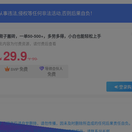
从事违法,侵权等任何非法活动,否则后果自负！
鞋子搬砖，一单50-500+，多劳多得，小白也能轻松上手
此内容为付费资源，请付费后查看
29.9
99
￥
￥
免费
导师合伙人
SVIP
免费
登录购
学习研究后请自觉删除，请勿传播，因未及时删除所造成的任何后果责任自负
://mc9527.cn/」发布的内容若侵犯到您的权益，请联系站长邮