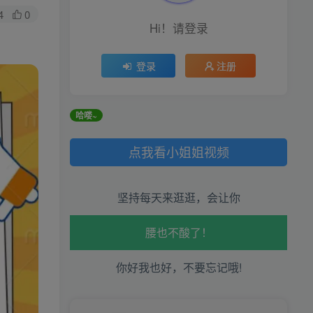
4
0
Hi！请登录
登录
注册
哦！
哈喽~
生活也美好了！
点我看小姐姐视频
心情也舒畅了！
坚持每天来逛逛，会让你
走路也有劲了！
腿也不痛了！
你好我也好，不要忘记哦!
腰也不酸了！
工作也轻松了！