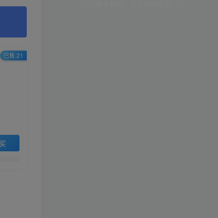
——更多教程，关注铭创笔记——
已售 21
买
。