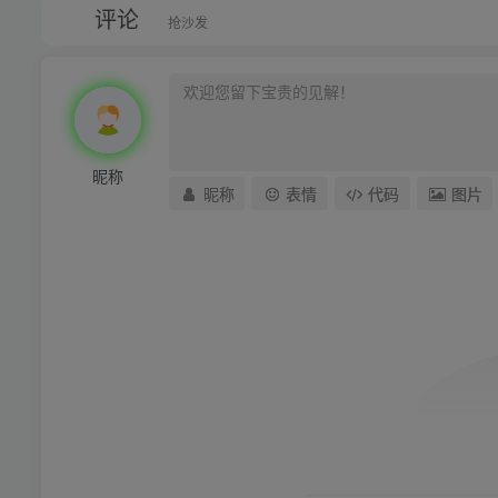
评论
抢沙发
昵称
昵称
表情
代码
图片