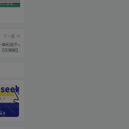
AI短视频创作运营，揭秘算法、文案创作与私域引流，助你掌握流量密码
视频号带货新春祝福对联，春节前最后一波风口玩法
2025直播运营实战课程，零基础入门到流量优化，快速提升直播间表现
下一篇
一单利润千+
【仅揭秘】
📱
野路子资金放大法，如何在1年时间内将本金翻出300%