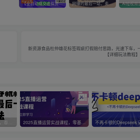
【全自动成交虚拟资源站】站长唯一陪跑项目！月入10W+~长期稳定~
网赚的最后一站，卖项目！做网赚顶级猎食者~
新资源食品杜仲雄花标签瑕疵打假赔付思路，光速下车，
【详细玩法教程】
视频号带货新春祝福对联，春节前最后一波风口玩法
2025直播运营实战课程，零基础入门到流量优化，快速提升直播间表现
不再卡顿的Deepseek 