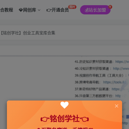
限时
综合教程
💎网创库
👉开通会员
💰站长加盟
———【铭创学社】创业工具宝库合集
👉铭创学社👈