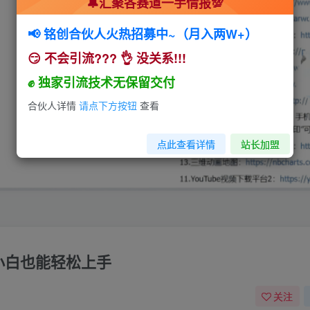
🔔汇聚各赛道一手情报💯
📢 铭创合伙人火热招募中~（月入两W+）
😏 不会引流??? 👌 没关系!!!
✊ 独家引流技术无保留交付
合伙人详情
请点下方按钮
查看
点此查看详情
站长加盟
，小白也能轻松上手
关注