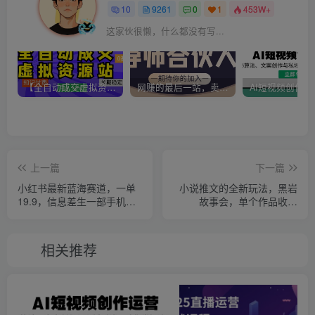
10
9261
0
1
453W+
这家伙很懒，什么都没有写...
【全自动成交虚拟资源站】站长唯一陪跑项目！月入10W+~长期稳定~
网赚的最后一站，卖项目！做网赚顶级猎食者~
上一篇
下一篇
小红书最新蓝海赛道，一单
小说推文的全新玩法，黑岩
19.9，信息差生一部手机日
故事会，单个作品收益
入500+，非常适合0基
300+，简单暴力
相关推荐