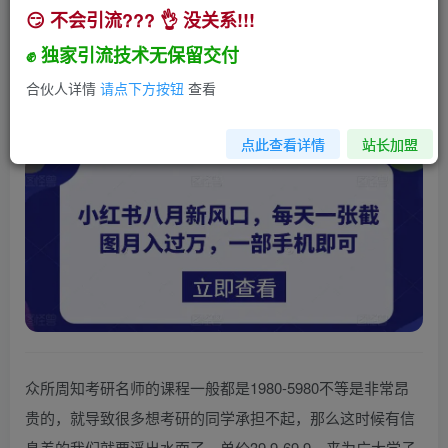
😏 不会引流??? 👌 没关系!!!
八月新风口，小红书虚拟项目一天收入1000+，实
战揭秘
✊ 独家引流技术无保留交付
小助手
合伙人详情
请点下方按钮
查看
关注
私信
3年前发布
162
20
点此查看详情
站长加盟
众所周知考研名师的课程一般都是1980-5980不等是非常昂
贵的，就导致很多想考研的同学承担不起，那么这时候有信
息差的我们就要浮出水面了，单价39.9-69.9，来为广大学子