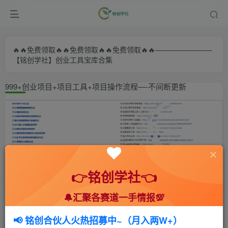
🔥🔥免费领取🔥🔥免费领取🔥🔥免费领取🔥🔥————————
【铭创学社】创业工具宝库合集
999+创业项目+项目工具+项目操作流程—-不间断更新
👉铭创学社👈
🔔汇聚各赛道一手情报💯
首页
🍻会员专享
🆓网创项目
正文
📢 铭创合伙人火热招募中~（月入两W+）