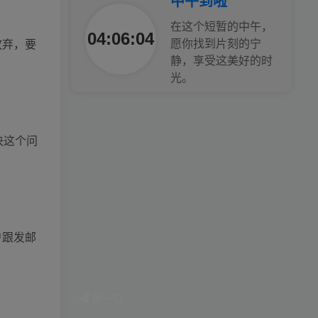
中午到啦
腿也不痛了！
在这个短暂的中午，
04:06:06
放弃，要
愿你找到片刻的宁
腰也不酸了！
静，享受这美好的时
光。
工作也轻松了！
决这个问
户跟发邮
换一句