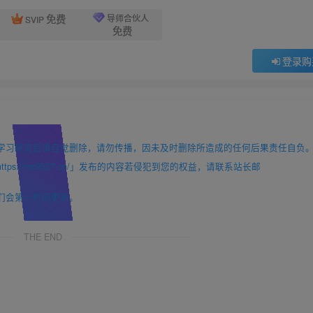
免费
导师合伙人
SVIP
免费
登录购
学习研究后请自觉删除，请勿传播，因未及时删除所造成的任何后果责任自负
://mc9527.cn/」发布的内容若侵犯到您的权益，请联系站长邮
们会第一时间更新。
THE END