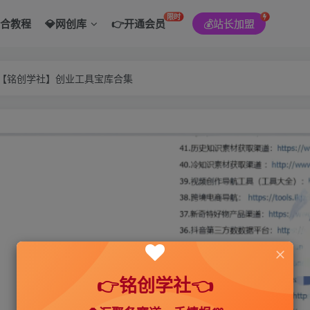
限时
综合教程
💎网创库
👉开通会员
💰站长加盟
———【铭创学社】创业工具宝库合集
👉铭创学社👈