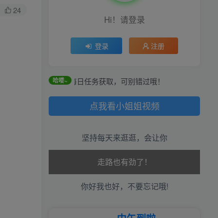
24
Hi！请登录
登录
注册
签到和每日任务获取，可别错过哦！
哈喽~
点我看小姐姐视频
坚持每天来逛逛，会让你
生活也美好了！
你好我也好，不要忘记哦!
心情也舒畅了！
走路也有劲了！