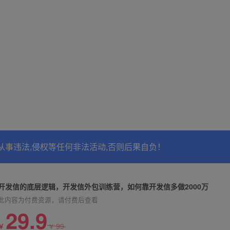
从事违法,侵权等任何非法活动,否则后果自负！
开发信的底层逻辑，开发信外包训练营，如何靠开发信多做2000万
此内容为付费资源，请付费后查看
29.9
99
￥
￥