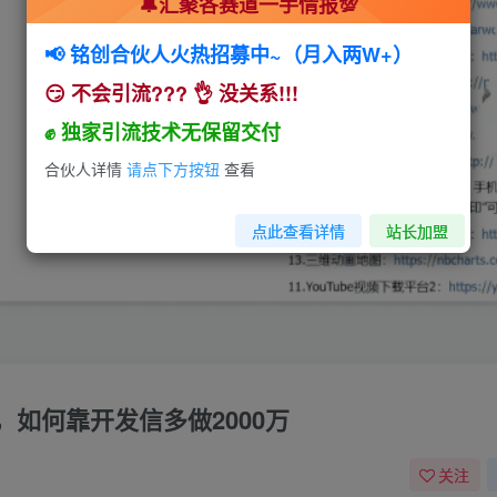
🔔汇聚各赛道一手情报💯
📢 铭创合伙人火热招募中~（月入两W+）
😏 不会引流??? 👌 没关系!!!
✊ 独家引流技术无保留交付
合伙人详情
请点下方按钮
查看
点此查看详情
站长加盟
如何靠开发信多做2000万
关注