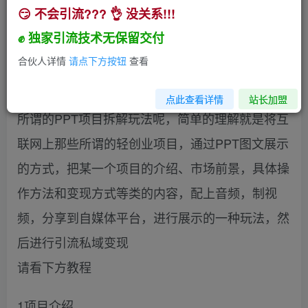
😏 不会引流??? 👌 没关系!!!
创业粉PPT项目引流方式，多平台分发，日引50+
（保姆级教学）
✊ 独家引流技术无保留交付
小助手
合伙人详情
请点下方按钮
查看
关注
私信
3年前发布
140
26
点此查看详情
站长加盟
所谓的PPT项目拆解玩法呢，简单的理解就是将互
联网上那些所谓的轻创业项目，通过PPT图文展示
的方式，把某一个项目的介绍、市场前景，具体操
作方法和变现方式等类的内容，配上音频，制视
频，分享到自媒体平台，进行展示的一种玩法，然
后进行引流私域变现
请看下方教程
1项目介绍