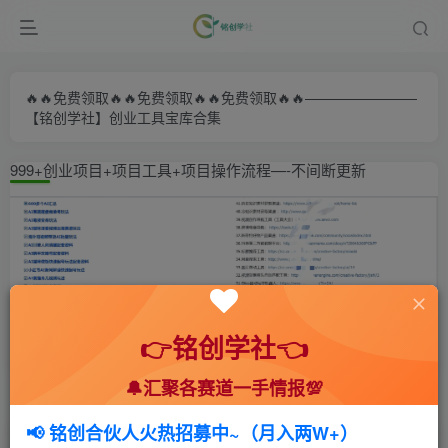
🔥🔥免费领取🔥🔥免费领取🔥🔥免费领取🔥🔥————————
【铭创学社】创业工具宝库合集
999+创业项目+项目工具+项目操作流程—-不间断更新
👉铭创学社👈
🔔汇聚各赛道一手情报💯
首页
🍻会员专享
🆓网创项目
正文
📢 铭创合伙人火热招募中~（月入两W+）