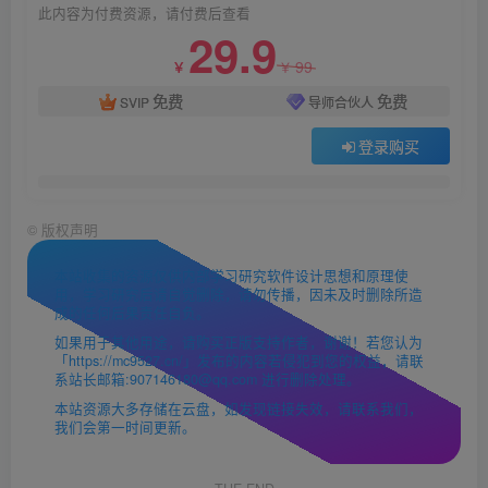
此内容为付费资源，请付费后查看
29.9
99
￥
￥
免费
免费
SVIP
导师合伙人
登录购买
©
版权声明
本站收集的资源仅供内部学习研究软件设计思想和原理使
用，学习研究后请自觉删除，请勿传播，因未及时删除所造
成的任何后果责任自负。
如果用于其他用途，请购买正版支持作者，谢谢！若您认为
「https://mc9527.cn/」发布的内容若侵犯到您的权益，请联
系站长邮箱:907146180@qq.com 进行删除处理。
本站资源大多存储在云盘，如发现链接失效，请联系我们，
我们会第一时间更新。