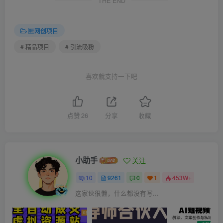
THE END
🆓网创项目
# 精品项目
# 引流吸粉
喜欢就支持一下吧
点赞
26
分享
收藏
小助手
关注
10
9261
0
1
453W+
这家伙很懒，什么都没有写...