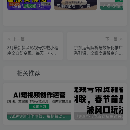
【全自动成交虚拟资源站】站长唯一陪跑项目！月入10W+~长期稳定~
网赚的最后一站，卖项目！做网赚顶级猎食者~
上一篇
下一篇
8月最新抖音影视号挂载小程
京东运营解析与数据化推广
序全自动变现，每天一小时
系列课，全维度讲解京东运
收adwe益500＋，….
营逻辑+数据化推广提…
相关推荐
AI短视频创作运营，揭秘算法、文案创作与私域引流，助你掌握流量密码
视