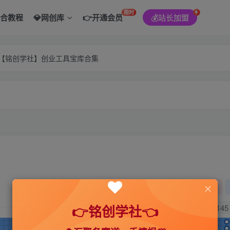
限时
综合教程
💎网创库
👉开通会员
💰站长加盟
———【铭创学社】创业工具宝库合集
关注
👉铭创学社👈
145