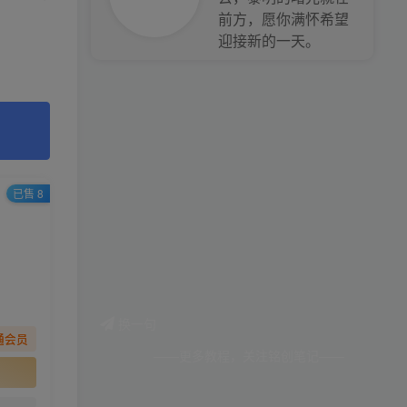
前方，愿你满怀希望
迎接新的一天。
已售 8
换一句
通会员
——更多教程，关注铭创笔记——