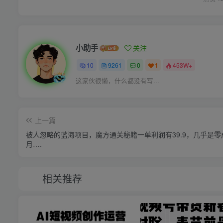
小助手
关注
10
9261
0
1
453W+
这家伙很懒，什么都没有写...
上一篇
被人忽略的蓝海项目，魔方通关秘籍一单利润有39.9，几乎是零
月….
相关推荐