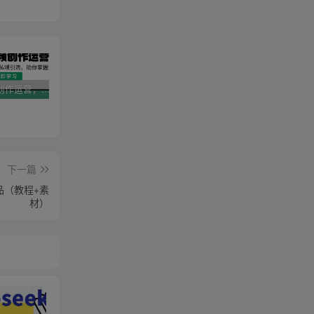
AI短视频创作运营，揭秘算法、文案创作与私域引流，助你掌握流量密码
视频号带货新春祝福对联，春节前最后一波风口玩法
2025直播运营实战课程，零基础入门到流量优化，快速提升直播间表现
下一篇
品（教程+素
材）