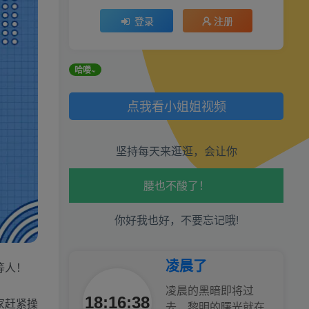
登录
注册
过哦！
哈喽~
生活也美好了！
点我看小姐姐视频
心情也舒畅了！
坚持每天来逛逛，会让你
走路也有劲了！
腿也不痛了！
你好我也好，不要忘记哦!
腰也不酸了！
工作也轻松了！
凌晨了
等人！
凌晨的黑暗即将过
18:16:39
家赶紧操
去，黎明的曙光就在