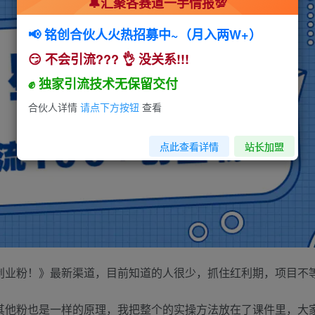
🔔汇聚各赛道一手情报💯
📢 铭创合伙人火热招募中~（月入两W+）
😏 不会引流??? 👌 没关系!!!
全站积分可通过签到和每日任务获取，可别错
✊ 独家引流技术无保留交付
合伙人详情
请点下方按钮
查看
点此查看详情
站长加盟
+创业粉！》最新渠道，目前知道的人很少，抓住红利期，项目不
，其他粉也是一样的原理，我把整个的实操方法放在了课件里，大