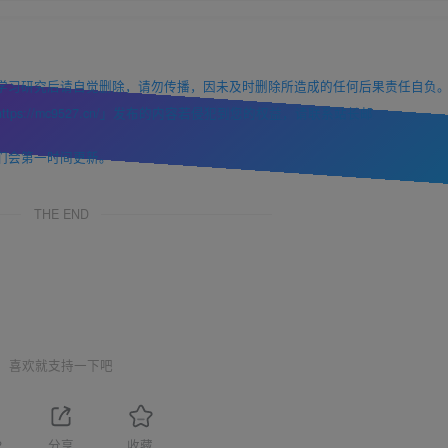
学习研究后请自觉删除，请勿传播，因未及时删除所造成的任何后果责任自负
://mc9527.cn/」发布的内容若侵犯到您的权益，请联系站长邮
们会第一时间更新。
THE END
喜欢就支持一下吧
2
分享
收藏