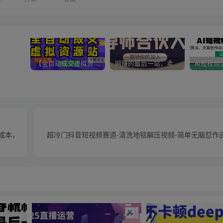
【全自动成交虚拟资源站】站长唯一陪跑项目！月入10W+~长期稳定~
网赚的最后一站，卖项目！做网赚顶级猎食者~
成本，
超冷门抖音短视频赛道-清洗地毯解压视频-简单无脑怼作