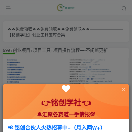
🔥🔥免费领取🔥🔥免费领取🔥🔥免费领取🔥🔥————————
【铭创学社】创业工具宝库合集
999+创业项目+项目工具+项目操作流程—-不间断更新
👉铭创学社👈
🔔汇聚各赛道一手情报💯
首页
🍻会员专享
📚综合教程
正文
📢 铭创合伙人火热招募中~（月入两W+）