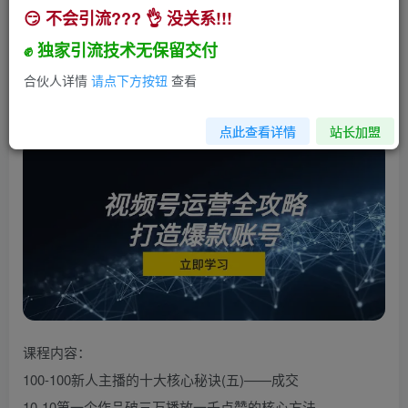
😏 不会引流??? 👌 没关系!!!
视频号运营全攻略，从定位到成交一站式学习，视
频号核心秘诀，打造爆款…
✊ 独家引流技术无保留交付
小助手
合伙人详情
请点下方按钮
查看
关注
私信
2年前发布
163
26
点此查看详情
站长加盟
课程内容：
100-100新人主播的十大核心秘诀(五)——成交
10-10第一个作品破三万播放一千点赞的核心方法