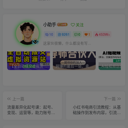
小助手
关注
10
9261
0
1
453W+
这家伙很懒，什么都没有写...
【全自动成交虚拟资源站】站长唯一陪跑项目！月入10W+~长期稳定~
网赚的最后一站，卖项目！做网赚顶级猎食者~
上一篇
下一篇
流量差异化起号课：起号、
小红书电商引流教程：从基
变现、运营等，助力账号快
础操作到发布内容，引流技
速成长
巧，轻松打造爆款产品