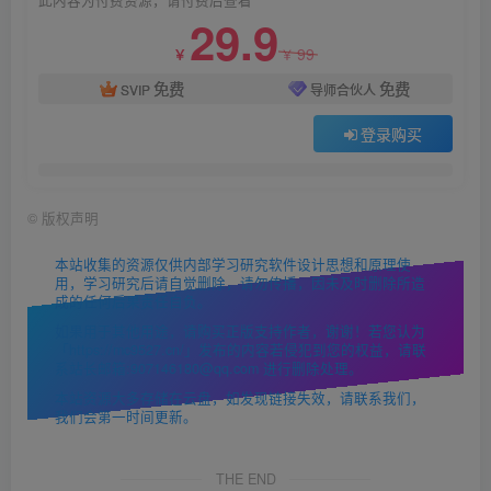
29.9
99
￥
￥
免费
免费
SVIP
导师合伙人
登录购买
©
版权声明
本站收集的资源仅供内部学习研究软件设计思想和原理使
用，学习研究后请自觉删除，请勿传播，因未及时删除所造
成的任何后果责任自负。
如果用于其他用途，请购买正版支持作者，谢谢！若您认为
「https://mc9527.cn/」发布的内容若侵犯到您的权益，请联
系站长邮箱:907146180@qq.com 进行删除处理。
本站资源大多存储在云盘，如发现链接失效，请联系我们，
我们会第一时间更新。
THE END