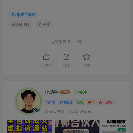
📚综合教程
# 精品项目
# 其他
喜欢就支持一下吧
点赞
7
分享
收藏
小助手
关注
10
9261
0
1
452W+
这家伙很懒，什么都没有写...