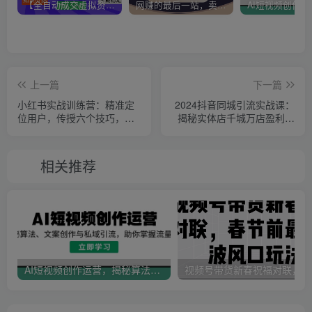
【全自动成交虚拟资源站】站长唯一陪跑项目！月入10W+~长期稳定~
网赚的最后一站，卖项目！做网赚顶级猎食者~
上一篇
下一篇
小红书实战训练营：精准定
2024抖音同城引流实战课：
位用户，传授六个技巧，助
揭秘实体店千城万店盈利模
你写出爆款笔记
式，打造流量爆款
相关推荐
AI短视频创作运营，揭秘算法、文案创作与私域引流，助你掌握流量密码
视