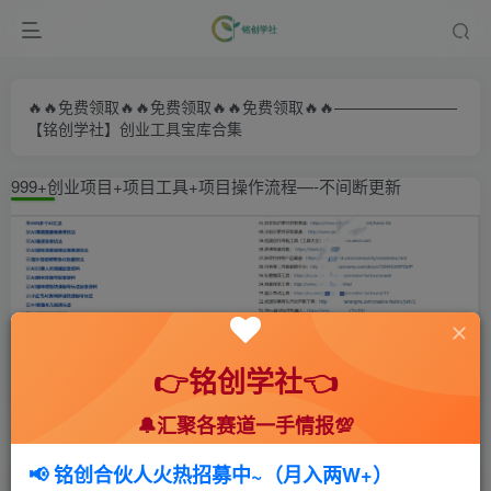
🔥🔥免费领取🔥🔥免费领取🔥🔥免费领取🔥🔥————————
【铭创学社】创业工具宝库合集
999+创业项目+项目工具+项目操作流程—-不间断更新
👉铭创学社👈
🔔汇聚各赛道一手情报💯
首页
🍻会员专享
📚综合教程
正文
📢 铭创合伙人火热招募中~（月入两W+）