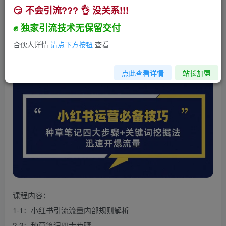
😏 不会引流??? 👌 没关系!!!
小红书运营必备技巧，种草笔记四大步骤+关键词
挖掘法：迅速开爆流量
✊ 独家引流技术无保留交付
小助手
合伙人详情
请点下方按钮
查看
关注
私信
2年前发布
229
7
点此查看详情
站长加盟
课程内容：
1-1：小红书引流流量内部规则解析
2-2：种草笔记四大步骤