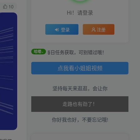
10
Hi！请登录
登录
注册
通过签到和每日任务获取，可别错过哦！
哈喽~
点我看小姐姐视频
坚持每天来逛逛，会让你
生活也美好了！
心情也舒畅了！
你好我也好，不要忘记哦!
走路也有劲了！
腿也不痛了！