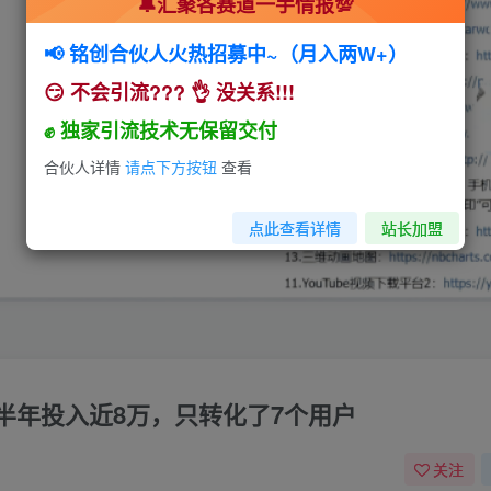
🔔汇聚各赛道一手情报💯
📢 铭创合伙人火热招募中~（月入两W+）
😏 不会引流??? 👌 没关系!!!
✊ 独家引流技术无保留交付
合伙人详情
请点下方按钮
查看
点此查看详情
站长加盟
半年投入近8万，只转化了7个用户
关注