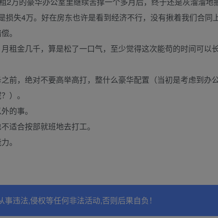
月租2万的豪华办公室里继续苦撑一个多月后，终于还是灰溜溜地
是损失4万。好在房东也许是看到经济不行，没有揪着我们合同
赔偿。
，月租金几千，算是松了一口气，至少觉得这次能苟的时间可以
务之前，绝对不要高举高打，整什么豪华配置（当初是考虑到办
呢？）。
以外的事。
也不适合按部就班地去打工。
能力。
从事违法,侵权等任何非法活动,否则后果自负！