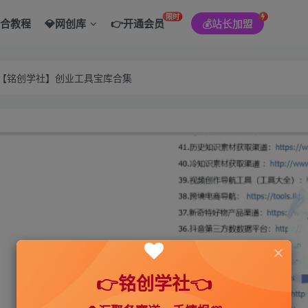
限时
综合教程
💎网创库
👉开通会员
💰站长加盟
———【铭创学社】创业工具宝库合集
👉铭创学社👈