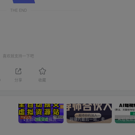
THE END
喜欢就支持一下吧
0
分享
收藏
【全自动成交虚拟资源站】站长唯一陪跑项目！月入10W+~长期稳定~
网赚的最后一站，卖项目！做网赚顶级猎食者~