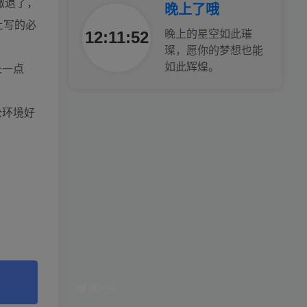
撤退了，
晚上了哦
上写的必
腰也不酸了！
12:11:53
晚上的星空如此璀
璨，愿你的梦想也能
工作也轻松了！
长一点
如此辉煌。
公环境好
换一句