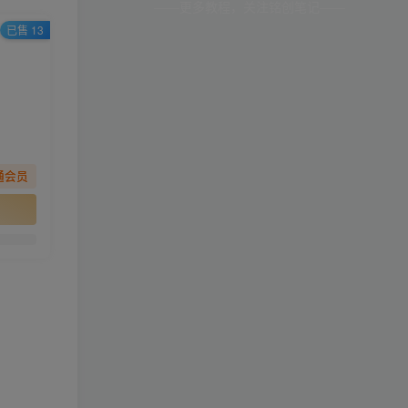
——更多教程，关注铭创笔记——
已售 13
通会员
。