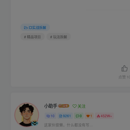
💥实战拆解
# 精品项目
# 玩法拆解
点赞
1
小助手
关注
10
9261
0
1
452W+
这家伙很懒，什么都没有写...