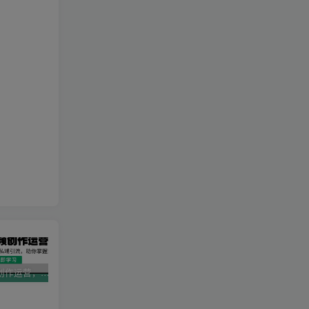
AI短视频创作运营，揭秘算法、文案创作与私域引流，助你掌握流量密码
视频号带货新春祝福对联，春节前最后一波风口玩法
2025直播运营实战课程，零基础入门到流量优化，快速提升直播间表现