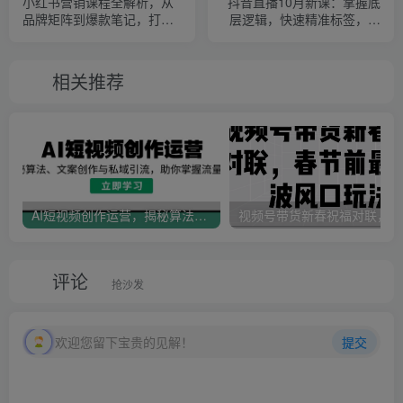
小红书营销课程全解析，从
抖音直播10月新课：掌握底
品牌矩阵到爆款笔记，打造
层逻辑，快速精准标签，提
品牌霸屏之路
升自然流量推荐
相关推荐
AI短视频创作运营，揭秘算法、文案创作与私域引流，助你掌握流量密码
视
评论
抢沙发
欢迎您留下宝贵的见解！
提交