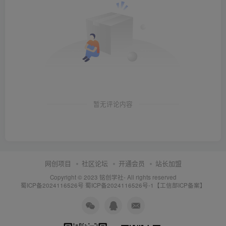
暂无评论内容
网创项目
社区论坛
开通会员
站长加盟
Copyright © 2023
铭创学社
- All rights reserved
蜀ICP备2024116526号
蜀ICP备2024116526号-1【工信部ICP备案】