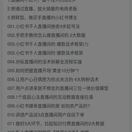
2.想通过直播，放大销量的电商老板
3.想转型，做买手直播的小红书博主
001.小红书干人直播间绝密4步起号法
002.手把手教你怎么做直播间的 2大数据
003.小红书千人直播间的 爆款话术框架(1)
003.小红书千人直播间的 爆款话术框架
004.对标直播间的话术拆解全流程实操
005.如何把握直播开场“黄金10分钟“?
006.让用户心日情愿为你点关注的 4大转粉话术
007.用户点进来就不想走的直播间三位一体价值模型
008.1个底层心法直播间的互动数据直接拉满
009.小红书爆单直播间的是 如何卖产品的?
010.讲透产品这3点直播间用户自动下单
011.做好3大环节，拉起知识付费直播间的2大数据