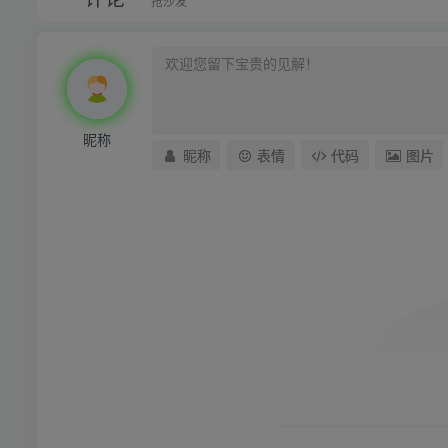
抢沙发
昵称
昵称
表情
代码
图片