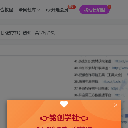
限时
综合教程
💎网创库
👉开通会员
💰站长加盟
———【铭创学社】创业工具宝库合集
👉铭创学社👈