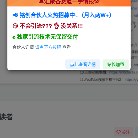
🔔汇聚各赛道一手情报💯
📢 铭创合伙人火热招募中~（月入两W+）
😏 不会引流??? 👌 没关系!!!
✊ 独家引流技术无保留交付
合伙人详情
请点下方按钮
查看
点此查看详情
站长加盟
万读者
关注