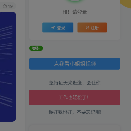
19
Hi！请登录
登录
注册
生活也美好了！
错过哦！
哈喽~
心情也舒畅了！
点我看小姐姐视频
走路也有劲了！
坚持每天来逛逛，会让你
腿也不痛了！
腰也不酸了！
你好我也好，不要忘记哦!
工作也轻松了！