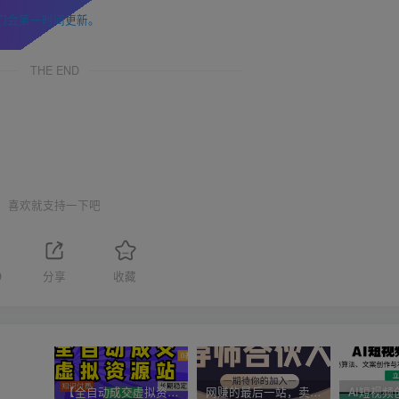
们会第一时间更新。
THE END
喜欢就支持一下吧
9
分享
收藏
【全自动成交虚拟资源站】站长唯一陪跑项目！月入10W+~长期稳定~
网赚的最后一站，卖项目！做网赚顶级猎食者~