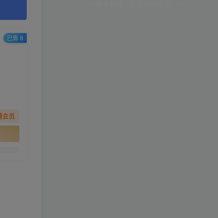
——更多教程，关注铭创笔记——
已售 8
通会员
。