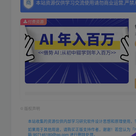
本站资源仅供学习交流使用请勿商业运营,严禁
付费资源
©
版权声明
本站收集的资源仅供内部学习研究软件设计思想和原理使用，
如果用于其他用途，请购买正版支持作者，谢谢！若您认为「https
箱:907146180@qq.com 进行删除处理。