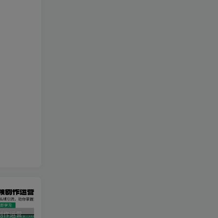
AI短视频创作运营，揭秘算法、文案创作与私域引流，助你掌握流量密码
视频号带货新春祝福对联，春节前最后一波风口玩法
2025直播运营实战课程，零基础入门到流量优化，快速提升直播间表现