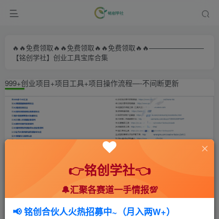
🔥🔥免费领取🔥🔥免费领取🔥🔥免费领取🔥🔥————————
【铭创学社】创业工具宝库合集
999+创业项目+项目工具+项目操作流程—-不间断更新
👉铭创学社👈
🔔汇聚各赛道一手情报💯
首页
🍻会员专享
🆓网创项目
正文
📢 铭创合伙人火热招募中~（月入两W+）