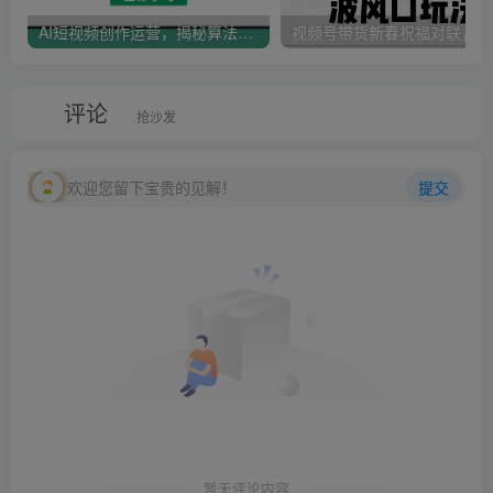
AI短视频创作运营，揭秘算法、文案创作与私域引流，助你掌握流量密码
视
评论
抢沙发
欢迎您留下宝贵的见解！
提交
暂无评论内容