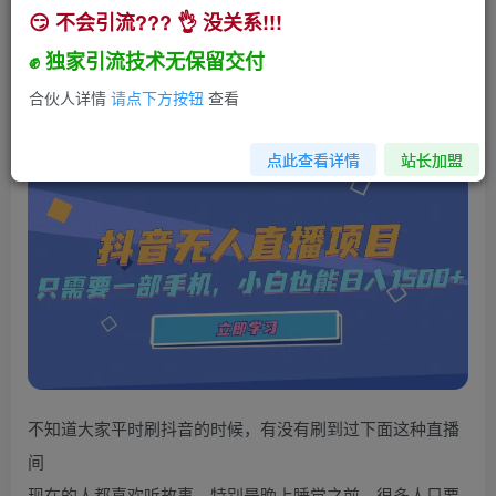
😏 不会引流??? 👌 没关系!!!
抖音无人直播项目，只需要一部手机，小白也能日
入1500+
✊ 独家引流技术无保留交付
小助手
合伙人详情
请点下方按钮
查看
关注
私信
2年前发布
119
0
点此查看详情
站长加盟
不知道大家平时刷抖音的时候，有没有刷到过下面这种直播
间
现在的人都喜欢听故事，特别是晚上睡觉之前，很多人只要