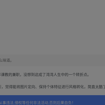
么味道。
程序课教的兼职，没想到这成了湾湾人生中的一个转折点。
吸引，觉得能将图片定向、保持个体特征进行风格转化，简直太酷
从事违法,侵权等任何非法活动,否则后果自负！