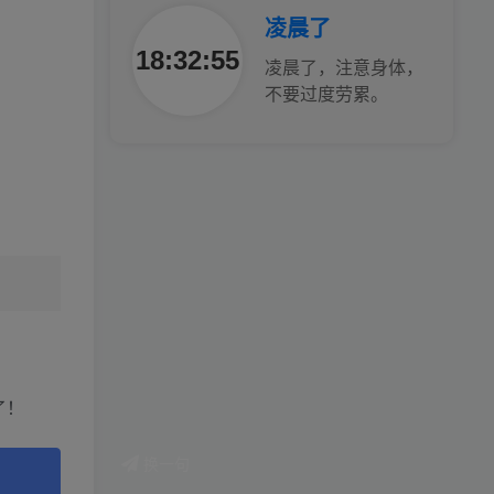
凌晨了
工作也轻松了！
18:32:57
凌晨了，注意身体，
不要过度劳累。
了！
换一句