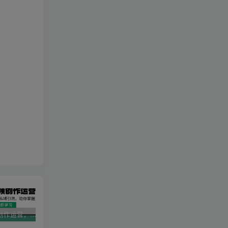
AI短视频创作运营，揭秘算法、文案创作与私域引流，助你掌握流量密码
视频号带货新春祝福对联，春节前最后一波风口玩法
2025直播运营实战课程，零基础入门到流量优化，快速提升直播间表现