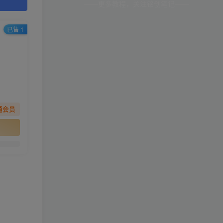
——更多教程，关注铭创笔记——
已售 1
通会员
。