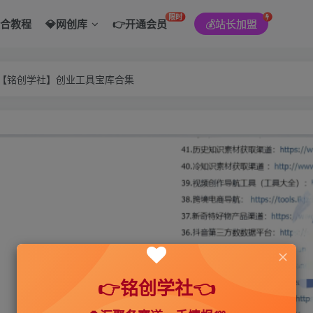
限时
综合教程
💎网创库
👉开通会员
💰站长加盟
———【铭创学社】创业工具宝库合集
👉铭创学社👈