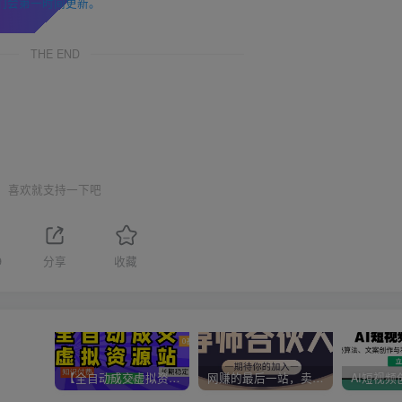
们会第一时间更新。
THE END
喜欢就支持一下吧
9
分享
收藏
【全自动成交虚拟资源站】站长唯一陪跑项目！月入10W+~长期稳定~
网赚的最后一站，卖项目！做网赚顶级猎食者~