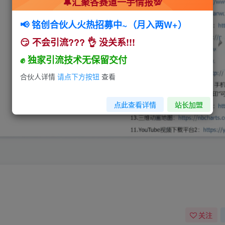
🔔汇聚各赛道一手情报💯
📢 铭创合伙人火热招募中~（月入两W+）
😏 不会引流??? 👌 没关系!!!
✊ 独家引流技术无保留交付
合伙人详情
请点下方按钮
查看
点此查看详情
站长加盟
关注