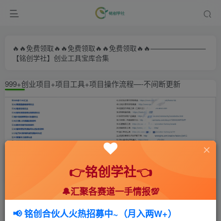
🔥🔥免费领取🔥🔥免费领取🔥🔥免费领取🔥🔥————————
【铭创学社】创业工具宝库合集
999+创业项目+项目工具+项目操作流程—-不间断更新
👉铭创学社👈
🔔汇聚各赛道一手情报💯
首页
🍻会员专享
💥实战拆解
正文
📢 铭创合伙人火热招募中~（月入两W+）