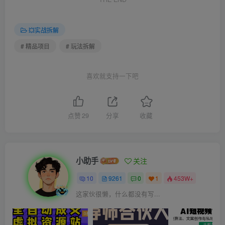
💥实战拆解
# 精品项目
# 玩法拆解
喜欢就支持一下吧
点赞
29
分享
收藏
小助手
关注
10
9261
0
1
453W+
这家伙很懒，什么都没有写...