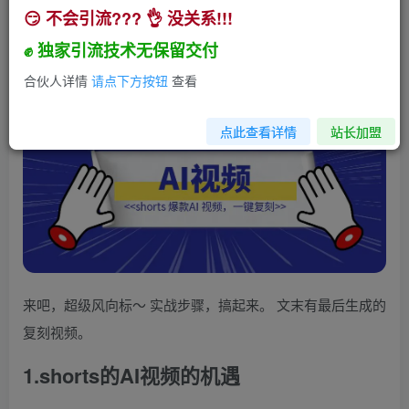
😏 不会引流??? 👌 没关系!!!
shorts 爆款AI 视频，一键复刻
✊ 独家引流技术无保留交付
小助手
关注
私信
2年前发布
合伙人详情
请点下方按钮
查看
192
29
点此查看详情
站长加盟
来吧，超级风向标～ 实战步骤，搞起来。 文末有最后生成的
复刻视频。
1.shorts的AI视频的机遇