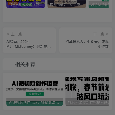
【全自动成交虚拟资源站】站长唯一陪跑项目！月入10W+~长期稳定~
网赚的最后一站，卖项目！做网赚顶级猎食者~
上一篇
下一篇
AI绘画，2024
纯草根素人，410 天，变现
MJ（Midjourney）最新提示
6 位数
词，小白秒变高手！
相关推荐
AI短视频创作运营，揭秘算法、文案创作与私域引流，助你掌握流量密码
视