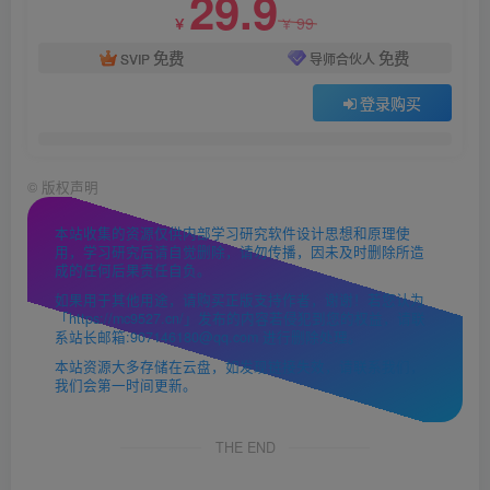
29.9
99
￥
￥
免费
免费
SVIP
导师合伙人
登录购买
©
版权声明
本站收集的资源仅供内部学习研究软件设计思想和原理使
用，学习研究后请自觉删除，请勿传播，因未及时删除所造
成的任何后果责任自负。
如果用于其他用途，请购买正版支持作者，谢谢！若您认为
「https://mc9527.cn/」发布的内容若侵犯到您的权益，请联
系站长邮箱:907146180@qq.com 进行删除处理。
本站资源大多存储在云盘，如发现链接失效，请联系我们，
我们会第一时间更新。
THE END