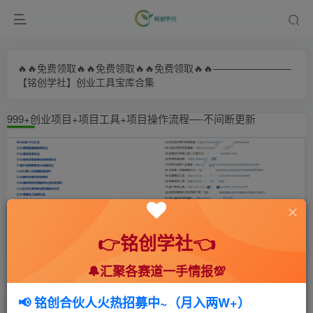
🔥🔥免费领取🔥🔥免费领取🔥🔥免费领取🔥🔥————————
【铭创学社】创业工具宝库合集
999+创业项目+项目工具+项目操作流程—-不间断更新
👉铭创学社👈
🔔汇聚各赛道一手情报💯
首页
🍻会员专享
📚综合教程
正文
📢 铭创合伙人火热招募中~（月入两W+）