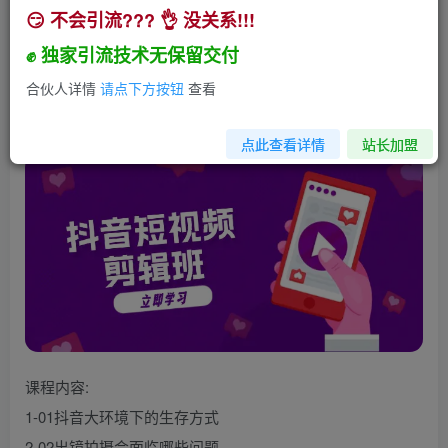
😏 不会引流??? 👌 没关系!!!
抖音短视频剪辑班：从文案到配音：抖音文字动画
短视频制作秘籍
✊ 独家引流技术无保留交付
小助手
合伙人详情
请点下方按钮
查看
关注
私信
2年前发布
251
23
点此查看详情
站长加盟
课程内容:
1-01抖音大环境下的生存方式
2-02出镜拍摄会面临哪些问题