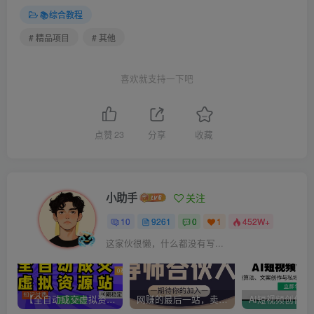
📚综合教程
# 精品项目
# 其他
喜欢就支持一下吧
点赞
23
分享
收藏
小助手
关注
10
9261
0
1
452W+
这家伙很懒，什么都没有写...
【全自动成交虚拟资源站】站长唯一陪跑项目！月入10W+~长期稳定~
网赚的最后一站，卖项目！做网赚顶级猎食者~