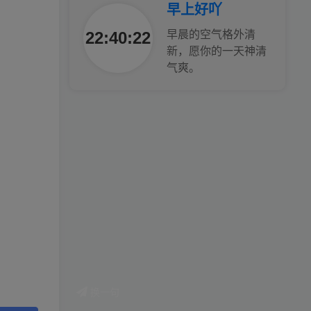
早上好吖
工作也轻松了！
22:40:24
早晨的空气格外清
新，愿你的一天神清
气爽。
换一句