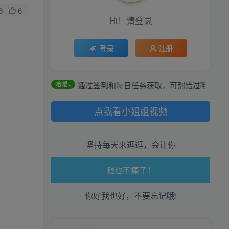
6
6
Hi！请登录
登录
注册
全站积分可通过签到和每日任务获取，可别错过哦！
哈喽~
点我看小姐姐视频
生活也美好了！
坚持每天来逛逛，会让你
心情也舒畅了！
走路也有劲了！
你好我也好，不要忘记哦!
腿也不痛了！
腰也不酸了！