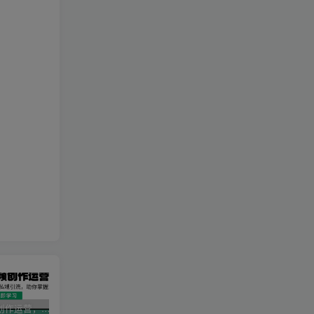
AI短视频创作运营，揭秘算法、文案创作与私域引流，助你掌握流量密码
视频号带货新春祝福对联，春节前最后一波风口玩法
2025直播运营实战课程，零基础入门到流量优化，快速提升直播间表现