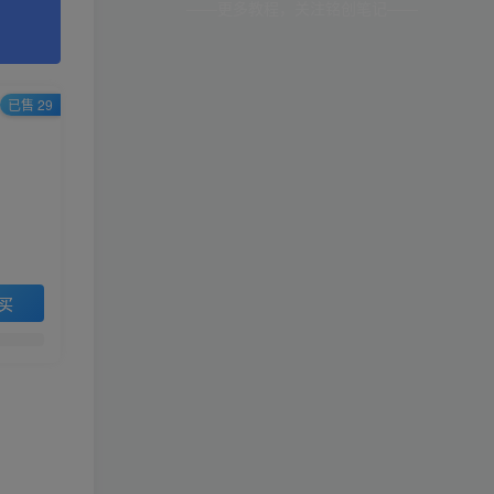
——更多教程，关注铭创笔记——
已售 29
买
。