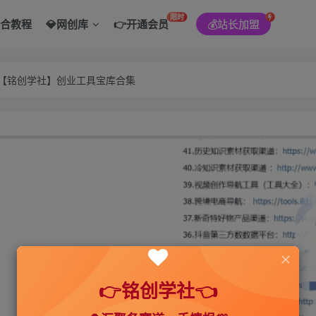
限时
综合教程
💎网创库
👉开通会员
💰站长加盟
———【铭创学社】创业工具宝库合集
👉铭创学社👈