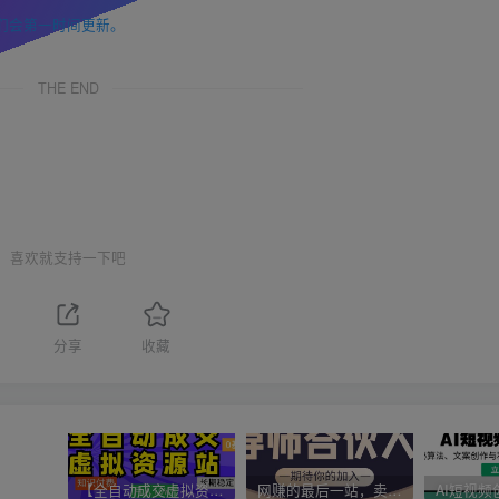
们会第一时间更新。
THE END
喜欢就支持一下吧
分享
收藏
【全自动成交虚拟资源站】站长唯一陪跑项目！月入10W+~长期稳定~
网赚的最后一站，卖项目！做网赚顶级猎食者~