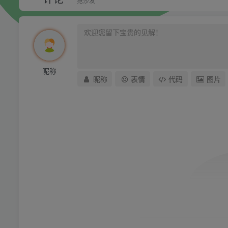
抢沙发
昵称
昵称
表情
代码
图片