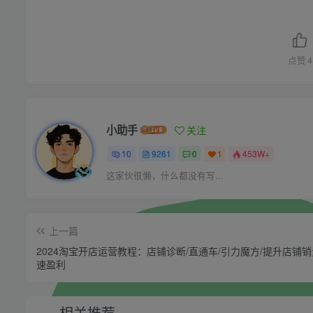
点赞
4
小助手
关注
10
9261
0
1
453W+
这家伙很懒，什么都没有写...
上一篇
2024淘宝开店运营教程：店铺诊断/直通车/引力魔方/提升店铺销
速盈利
相关推荐