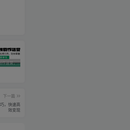
AI短视频创作运营，揭秘算法、文案创作与私域引流，助你掌握流量密码
视频号带货新春祝福对联，春节前最后一波风口玩法
2025直播运营实战课程，零基础入门到流量优化，快速提升直播间表现
下一篇
巧，快速高
效变现