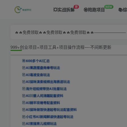
荐
NEW
💥实战拆解
㊙️陪跑项目
📚
🔥🔥免费领取🔥🔥免费领取🔥🔥免费领取🔥🔥—————
999+创业项目+项目工具+项目操作流程—-不间断更新