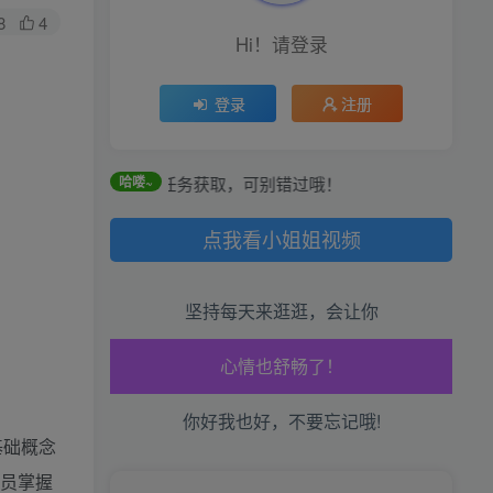
8
4
Hi！请登录
登录
注册
签到和每日任务获取，可别错过哦！
哈喽~
点我看小姐姐视频
坚持每天来逛逛，会让你
生活也美好了！
你好我也好，不要忘记哦!
心情也舒畅了！
基础概念
走路也有劲了！
学员掌握