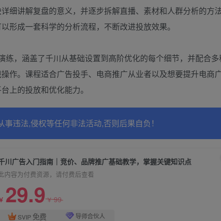
块详细讲解复盘的意义，并逐步拆解直播、素材和人群分析的方
可以形成一套科学的分析流程，不断改进投放效果。
实操演练，涵盖了千川从基础设置到高阶优化的每个细节，并配合多
战操作。课程适合广告投手、电商推广从业者以及想要提升电商
平台上的投放和优化能力。
从事违法,侵权等任何非法活动,否则后果自负！
千川广告入门指南｜竞价、品牌推广基础教学，掌握关键知识点
此内容为付费资源，请付费后查看
29.9
99
￥
￥
免费
导师合伙人
SVIP