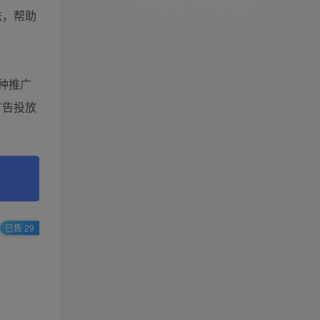
——更多教程，关注铭创笔记——
法，帮助
种推广
广告投放
已售 29