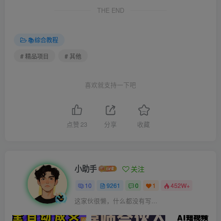
THE END
📚综合教程
# 精品项目
# 其他
喜欢就支持一下吧
点赞
23
分享
收藏
小助手
关注
10
9261
0
1
452W+
这家伙很懒，什么都没有写...