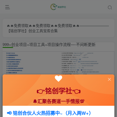
🔥🔥免费领取🔥🔥免费领取🔥🔥免费领取🔥🔥————————
【铭创学社】创业工具宝库合集
999+创业项目+项目工具+项目操作流程—-不间断更新
👉铭创学社👈
🔔汇聚各赛道一手情报💯
首页
🍻会员专享
📚综合教程
正文
📢 铭创合伙人火热招募中~（月入两W+）