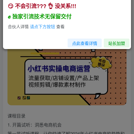
😏 不会引流??? 👌 没关系!!!
小红书实操电商运营：流量获取/店铺设置/产品上
架/视频剪辑/爆款素材制作
✊ 独家引流技术无保留交付
小助手
合伙人详情
请点下方按钮
查看
关注
私信
2年前发布
120
23
点此查看详情
站长加盟
课程目录
1. 开篇试听：洞悉电商机会
第一节试听课程，让你快速了解2024年小红书电商的趋势和