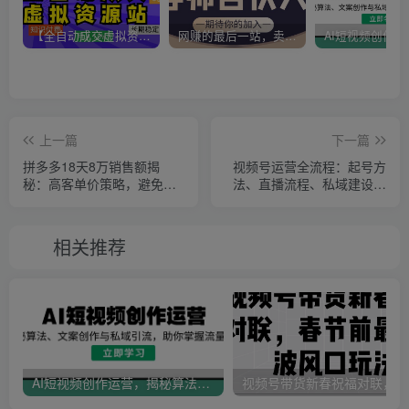
【全自动成交虚拟资源站】站长唯一陪跑项目！月入10W+~长期稳定~
网赚的最后一站，卖项目！做网赚顶级猎食者~
上一篇
下一篇
拼多多18天8万销售额揭
视频号运营全流程：起号方
秘：高客单价策略，避免价
法、直播流程、私域建设及
格战，日销过万不是难题
自然流与付费流运营
相关推荐
AI短视频创作运营，揭秘算法、文案创作与私域引流，助你掌握流量密码
视