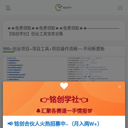
🔥🔥免费领取🔥🔥免费领取🔥🔥免费领取🔥🔥————————
【铭创学社】创业工具宝库合集
999+创业项目+项目工具+项目操作流程—-不间断更新
👉铭创学社👈
🔔汇聚各赛道一手情报💯
首页
🍻会员专享
📚综合教程
正文
📢 铭创合伙人火热招募中~（月入两W+）