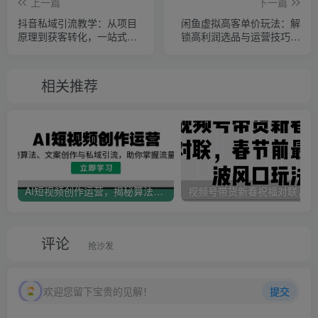
上一篇
下一篇
抖音私域引流教学：从项目
闲鱼虚拟高客单价玩法：解
原理到获客转化，一站式学
锁高利润选品与运营技巧，
习抖商 私域
助你日赚千元！
相关推荐
AI短视频创作运营，揭秘算法、文案创作与私域引流，助你掌握流量密码
视
评论
抢沙发
欢迎您留下宝贵的见解！
提交