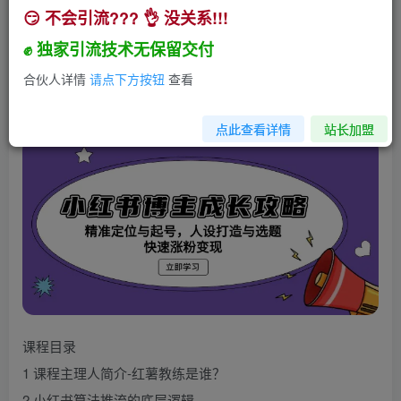
😏 不会引流??? 👌 没关系!!!
小红书博主成长攻略：精准定位与起号，人设打造
与选题，快速涨粉变现
✊ 独家引流技术无保留交付
小助手
合伙人详情
请点下方按钮
查看
关注
私信
2年前发布
204
19
点此查看详情
站长加盟
课程目录
1 课程主理人简介-红薯教练是谁？
2 小红书算法推流的底层逻辑