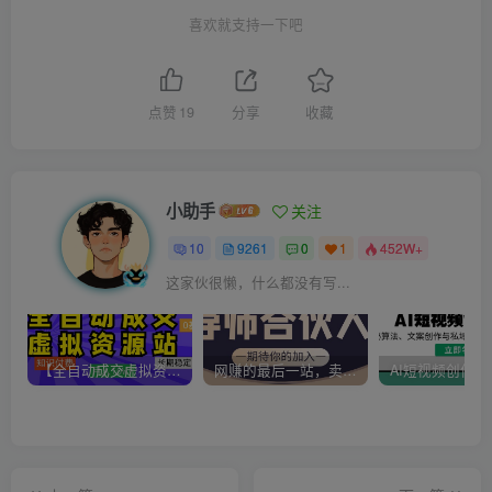
喜欢就支持一下吧
点赞
19
分享
收藏
小助手
关注
10
9261
0
1
452W+
这家伙很懒，什么都没有写...
【全自动成交虚拟资源站】站长唯一陪跑项目！月入10W+~长期稳定~
网赚的最后一站，卖项目！做网赚顶级猎食者~