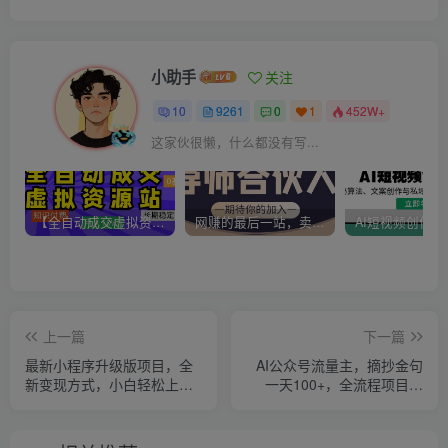
小助手
关注
10
9261
0
1
452W+
这家伙很懒，什么都没有写...
【全自动成交虚拟资源站】站长唯一陪跑项目！月入10W+~长期稳定~
网赚的最后一站，卖项目！做网赚顶级猎食者~
上一篇
下一篇
最新小程序升级版项目，全
AI公众号流量主，摘抄金句
新变现方式，小白轻松上
一天100+，全流程项目拆
手，日均稳定1000+
解！