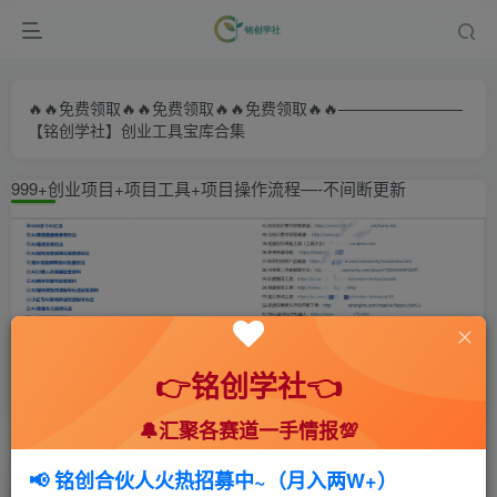
🔥🔥免费领取🔥🔥免费领取🔥🔥免费领取🔥🔥————————
【铭创学社】创业工具宝库合集
999+创业项目+项目工具+项目操作流程—-不间断更新
👉铭创学社👈
🔔汇聚各赛道一手情报💯
首页
🍻会员专享
🆓网创项目
正文
📢 铭创合伙人火热招募中~（月入两W+）