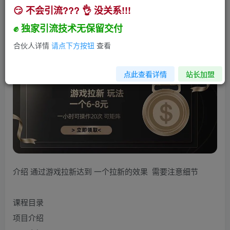
😏 不会引流??? 👌 没关系!!!
游戏拉新玩法 一个6-8 日入300+
✊ 独家引流技术无保留交付
小助手
关注
私信
2年前发布
合伙人详情
请点下方按钮
查看
291
2
点此查看详情
站长加盟
介绍 通过游戏拉新达到 一个拉新的效果 需要注意细节
课程目录
项目介绍