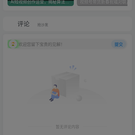
AI短视频创作运营，揭秘算法、文案创作与私域引流，助你掌握流量密码
视
评论
抢沙发
欢迎您留下宝贵的见解！
提交
暂无评论内容