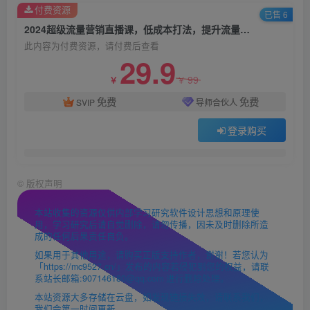
付费资源
已售 6
2024超级流量营销直播课，低成本打法，提升流量转化率，案例拆解爆款
此内容为付费资源，请付费后查看
29.9
99
￥
￥
免费
免费
SVIP
导师合伙人
登录购买
©
版权声明
本站收集的资源仅供内部学习研究软件设计思想和原理使
用，学习研究后请自觉删除，请勿传播，因未及时删除所造
成的任何后果责任自负。
如果用于其他用途，请购买正版支持作者，谢谢！若您认为
「https://mc9527.cn/」发布的内容若侵犯到您的权益，请联
系站长邮箱:907146180@qq.com 进行删除处理。
本站资源大多存储在云盘，如发现链接失效，请联系我们，
我们会第一时间更新。