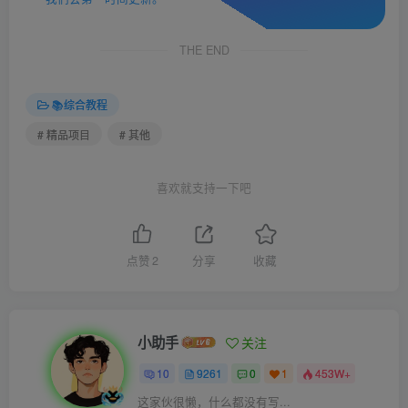
THE END
📚综合教程
# 精品项目
# 其他
喜欢就支持一下吧
点赞
2
分享
收藏
小助手
关注
10
9261
0
1
453W+
这家伙很懒，什么都没有写...