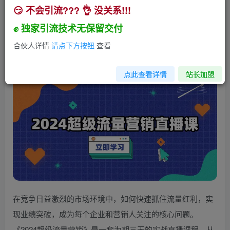
😏 不会引流??? 👌 没关系!!!
2024超级流量营销直播课，低成本打法，提升流
量转化率，案例拆解爆款
✊ 独家引流技术无保留交付
小助手
合伙人详情
请点下方按钮
查看
关注
私信
2年前发布
268
2
点此查看详情
站长加盟
在竞争日益激烈的市场环境中，如何快速抓住流量红利，实
现业绩突破，成为每个企业和营销人关注的核心问题。
《2024超级流量营销》是一套为期三天的实战直播课程，从