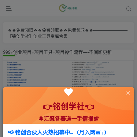
🔥🔥免费领取🔥🔥免费领取🔥🔥免费领取🔥🔥————————
【铭创学社】创业工具宝库合集
999+创业项目+项目工具+项目操作流程—-不间断更新
👉铭创学社👈
🔔汇聚各赛道一手情报💯
首页
🍻会员专享
📚综合教程
正文
📢 铭创合伙人火热招募中~（月入两W+）