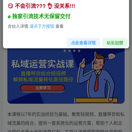
😏 不会引流??? 👌 没关系!!!
私域运营实战课：直播带货结合短视频，解锁私域
流量转化高效路径
✊ 独家引流技术无保留交付
小助手
合伙人详情
请点下方按钮
查看
关注
私信
2年前发布
210
6
点此查看详情
站长加盟
本课程以7年的实战经验为基础，聚焦短视频、直播带货和私
域流量的结合，提供一套系统化的运营方案，帮助个人和企
业抓住未来十年的流量红利，实现从流量获取到转化变现的