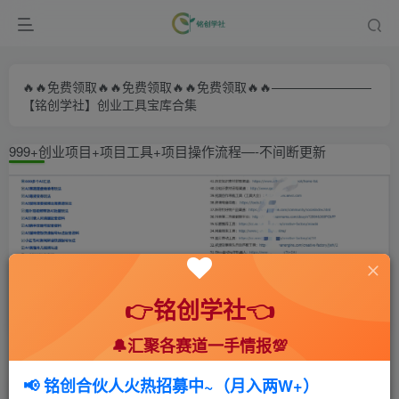
🔥🔥免费领取🔥🔥免费领取🔥🔥免费领取🔥🔥————————
【铭创学社】创业工具宝库合集
999+创业项目+项目工具+项目操作流程—-不间断更新
👉铭创学社👈
🔔汇聚各赛道一手情报💯
首页
🍻会员专享
📚综合教程
正文
📢 铭创合伙人火热招募中~（月入两W+）