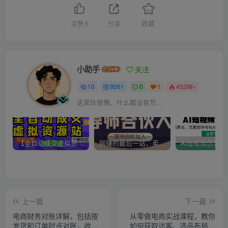
点赞
6
分享
收藏
小助手
关注
10
9261
0
1
452W+
这家伙很懒，什么都没有写...
【全自动成交虚拟资源站】站长唯一陪跑项目！月入10W+~长期稳定~
网赚的最后一站，卖项目！做网赚顶级猎食者~
上一篇
下一篇
电商财务对账详解，包括按
从零做电商实战课程，教你
发货和订单时点对账，收
如何获取访客、选品布局，