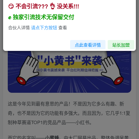
😏 不会引流??? 👌 没关系!!!
“小黄书”震撼来袭！平台红利期，值得把握！！
✊ 独家引流技术无保留交付
小助手
关注
私信
2年前发布
合伙人详情
请点下方按钮
查看
134
18
点此查看详情
站长加盟
这是今年见到最有意思的产品！不是因为它多么有趣、新
奇，也不是因为它的功能有多强大。而且因为，它几乎1:1复
制种草赛道TOP1的竞品产品——小红书。
而它的名字叫——
小蜜蜂
。由大厂网易出品，整体色调呈黄