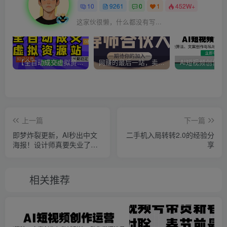
10
9261
0
1
452W+
这家伙很懒，什么都没有写...
【全自动成交虚拟资源站】站长唯一陪跑项目！月入10W+~长期稳定~
网赚的最后一站，卖项目！做网赚顶级猎食者~
上一篇
下一篇
即梦炸裂更新，AI秒出中文
二手机入局转转2.0的经验分
海报！设计师真要失业了？
享
附教程和 prompt！
相关推荐