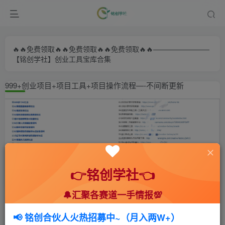
🔥🔥免费领取🔥🔥免费领取🔥🔥免费领取🔥🔥————————
【铭创学社】创业工具宝库合集
999+创业项目+项目工具+项目操作流程—-不间断更新
👉铭创学社👈
🔔汇聚各赛道一手情报💯
首页
🍻会员专享
💥实战拆解
正文
📢 铭创合伙人火热招募中~（月入两W+）