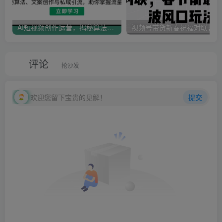
AI短视频创作运营，揭秘算法、文案创作与私域引流，助你掌握流量密码
视
评论
抢沙发
欢迎您留下宝贵的见解！
提交