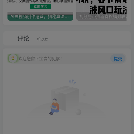
AI短视频创作运营，揭秘算法、文案创作与私域引流，助你掌握流量密码
视
评论
抢沙发
欢迎您留下宝贵的见解！
提交