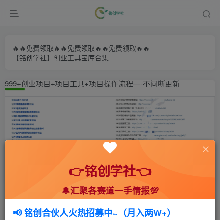
🔥🔥免费领取🔥🔥免费领取🔥🔥免费领取🔥🔥————————
【铭创学社】创业工具宝库合集
999+创业项目+项目工具+项目操作流程—-不间断更新
👉铭创学社👈
🔔汇聚各赛道一手情报💯
首页
🍻会员专享
💥实战拆解
正文
📢 铭创合伙人火热招募中~（月入两W+）