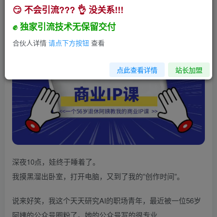
😏 不会引流??? 👌 没关系!!!
一个56岁退休阿姨教我的商业IP课
✊ 独家引流技术无保留交付
小助手
关注
私信
2年前发布
合伙人详情
请点下方按钮
查看
195
19
点此查看详情
站长加盟
深夜10点，娃终于睡着了。
我摸黑溜出卧室，打开电脑，又到了我的”创作时间”。
说来好笑，我这个天天研究AI的职场青年，最近被一位56岁
阿姨的公众号圈粉了。她的公众号写的很专业