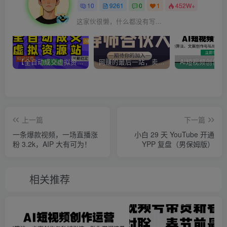
10
9261
0
1
452W+
这家伙很懒，什么都没有写...
【全自动成交虚拟资源站】站长唯一陪跑项目！月入10W+~长期稳定~
网赚的最后一站，卖项目！做网赚顶级猎食者~
上一篇
下一篇
一条爆款视频，一场直播涨
小白 29 天 YouTube 开通
粉 3.2k，AIP 大有可为！
YPP 复盘（男保姆版）
相关推荐