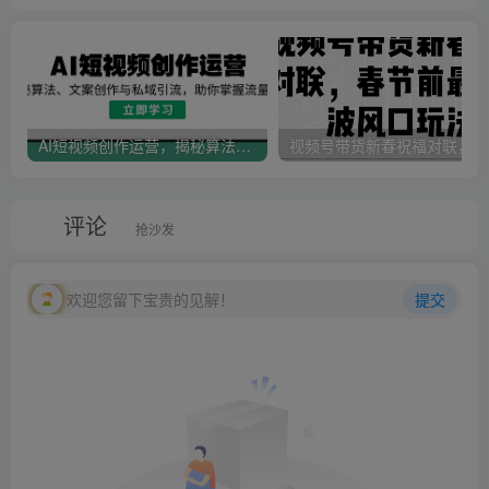
AI短视频创作运营，揭秘算法、文案创作与私域引流，助你掌握流量密码
视
评论
抢沙发
欢迎您留下宝贵的见解！
提交