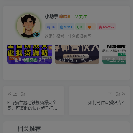
小助手
关注
10
9261
0
1
452W+
这家伙很懒，什么都没有写...
【全自动成交虚拟资源站】站长唯一陪跑项目！月入10W+~长期稳定~
网赚的最后一站，卖项目！做网赚顶级猎食者~
上一篇
下一篇
kitty猫主题地铁视频爆火全
如何制作直播贴片？
网，可复制的快速起号打
法，完整攻略送给你
相关推荐