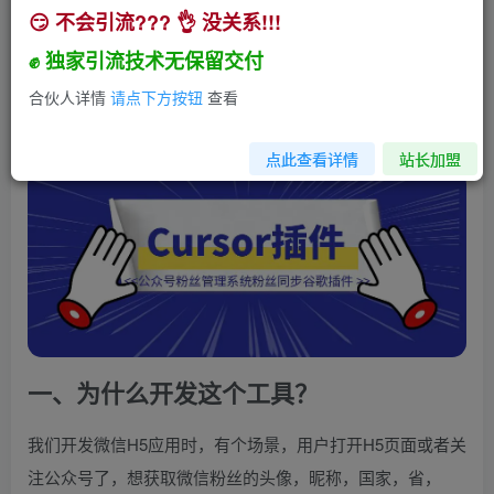
😏 不会引流??? 👌 没关系!!!
Cursor编程1天上线公众号粉丝管理系统和粉丝同
步谷歌插件
✊ 独家引流技术无保留交付
小助手
合伙人详情
请点下方按钮
查看
关注
私信
2年前发布
176
19
点此查看详情
站长加盟
一、为什么开发这个工具？
我们开发微信H5应用时，有个场景，用户打开H5页面或者关
注公众号了，想获取微信粉丝的头像，昵称，国家，省，