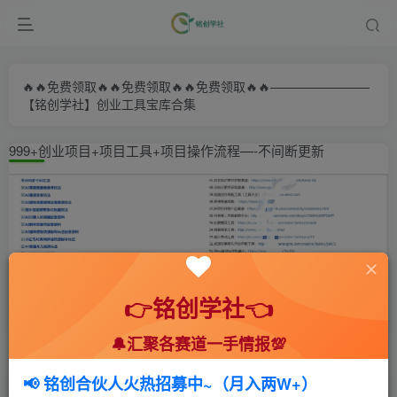
🔥🔥免费领取🔥🔥免费领取🔥🔥免费领取🔥🔥————————
【铭创学社】创业工具宝库合集
999+创业项目+项目工具+项目操作流程—-不间断更新
👉铭创学社👈
🔔汇聚各赛道一手情报💯
首页
🍻会员专享
💥实战拆解
正文
📢 铭创合伙人火热招募中~（月入两W+）