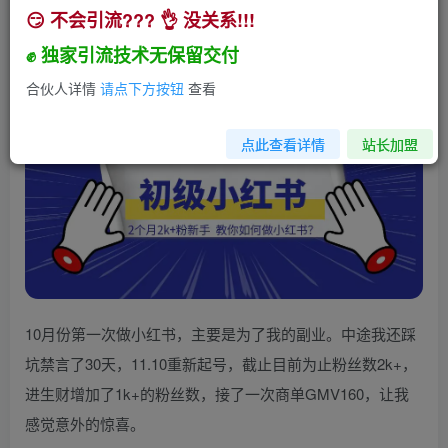
😏 不会引流??? 👌 没关系!!!
2个月2k+粉新手，教你如何做小红书？
✊ 独家引流技术无保留交付
小助手
关注
私信
1年前发布
合伙人详情
请点下方按钮
查看
137
6
点此查看详情
站长加盟
10月份第一次做小红书，主要是为了我的副业。中途我还踩
坑禁言了30天，11.10重新起号，截止目前为止粉丝数2k+，
进生财增加了1k+的粉丝数，接了一次商单GMV160，让我
感觉意外的惊喜。