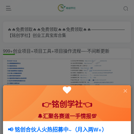
🔥🔥免费领取🔥🔥免费领取🔥🔥免费领取🔥🔥————————
【铭创学社】创业工具宝库合集
999+创业项目+项目工具+项目操作流程—-不间断更新
👉铭创学社👈
🔔汇聚各赛道一手情报💯
首页
🍻会员专享
💥实战拆解
正文
📢 铭创合伙人火热招募中~（月入两W+）