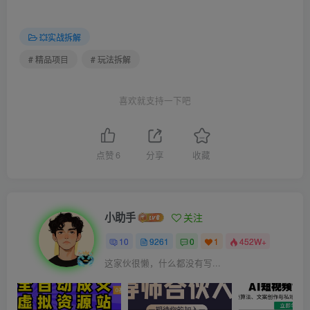
💥实战拆解
# 精品项目
# 玩法拆解
喜欢就支持一下吧
点赞
6
分享
收藏
小助手
关注
10
9261
0
1
452W+
这家伙很懒，什么都没有写...