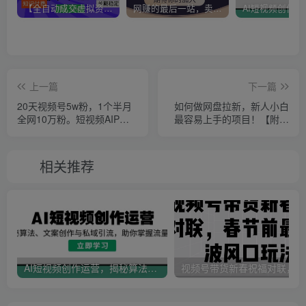
【全自动成交虚拟资源站】站长唯一陪跑项目！月入10W+~长期稳定~
网赚的最后一站，卖项目！做网赚顶级猎食者~
上一篇
下一篇
20天视频号5w粉，1个半月
如何做网盘拉新，新人小白
全网10万粉。短视频AIP值
最容易上手的项目！【附详
得！
细教程】
相关推荐
AI短视频创作运营，揭秘算法、文案创作与私域引流，助你掌握流量密码
视