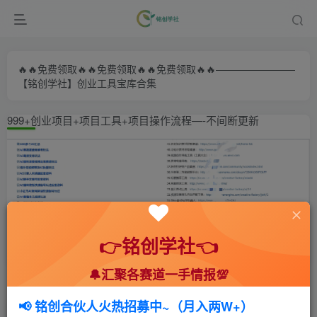
🔥🔥免费领取🔥🔥免费领取🔥🔥免费领取🔥🔥————————
【铭创学社】创业工具宝库合集
999+创业项目+项目工具+项目操作流程—-不间断更新
👉铭创学社👈
🔔汇聚各赛道一手情报💯
首页
🍻会员专享
💥实战拆解
正文
📢 铭创合伙人火热招募中~（月入两W+）