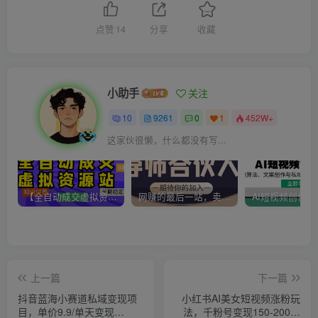
点赞
14
分享
收藏
小助手
关注
10
9261
0
1
452W+
这家伙很懒，什么都没有写...
【全自动成交虚拟资源站】站长唯一陪跑项目！月入10W+~长期稳定~
网赚的最后一站，卖项目！做网赚顶级猎食者~
上一篇
下一篇
抖音蓝海小赛道私域变现项
小红书AI美女短视频涨粉玩
目，单价9.9/单天变现
法，千粉号变现150-200，