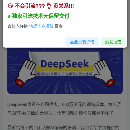
😏 不会引流??? 👌 没关系!!!
DeepSeek：低调的技术黑马，正在重写AI行业规
则
✊ 独家引流技术无保留交付
小助手
合伙人详情
请点下方按钮
查看
关注
私信
1年前发布
175
14
点此查看详情
站长加盟
DeepSeek最近在外网很火，600万美元的训练成本，搞出了
与GPT-4o匹敌的大模型，让美国新闻评论员都坐不住了。
最近给线下的IT团队做AI编程的培训，我也会给学员提供的