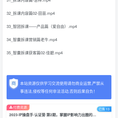
32_拆课内容篇02-田苗.mp4
33_智团拆课——产品篇（爱自由）.mp4
34_智囊拆课营销篇老牛.mp4
35_智囊拆课获客篇02-佳碧.mp4
本站资源仅供学习交流使用请勿商业运营,严禁从
事违法,侵权等任何非法活动,否则后果自负！
付费资源
已售 13
2023·IP操盘手·认证营·第2期，掌握IP影响力出圈的私域闭环路径（35节）