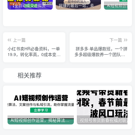
【全自动成交虚拟资源站】站长唯一陪跑项目！月入10W+~长期稳定~
网赚的最后一站，卖项目！做网赚顶级猎食者~
上一篇
下一篇
小红书卖HR必备资料，一单
拼多多·单品爆款班，一个拼
19.9，转化率高，0成本变
多多超级爆款养一个团队（5
现，一部手机可以在家…
节直播课）
相关推荐
AI短视频创作运营，揭秘算法、文案创作与私域引流，助你掌握流量密码
视