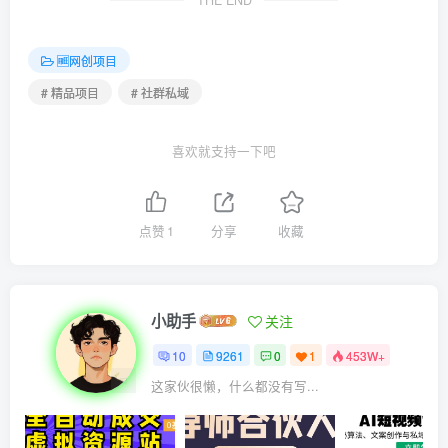
THE END
🆓网创项目
# 精品项目
# 社群私域
喜欢就支持一下吧
点赞
1
分享
收藏
小助手
关注
10
9261
0
1
453W+
这家伙很懒，什么都没有写...