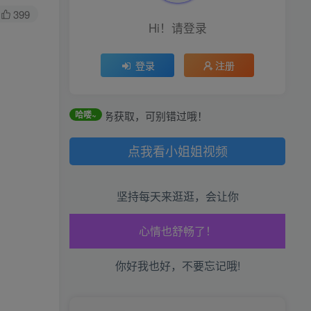
399
Hi！请登录
登录
注册
签到和每日任务获取，可别错过哦！
哈喽~
点我看小姐姐视频
坚持每天来逛逛，会让你
生活也美好了！
你好我也好，不要忘记哦!
心情也舒畅了！
走路也有劲了！