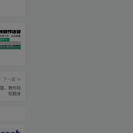
AI短视频创作运营，揭秘算法、文案创作与私域引流，助你掌握流量密码
视频号带货新春祝福对联，春节前最后一波风口玩法
2025直播运营实战课程，零基础入门到流量优化，快速提升直播间表现
下一篇
籍，教你轻
松翻身