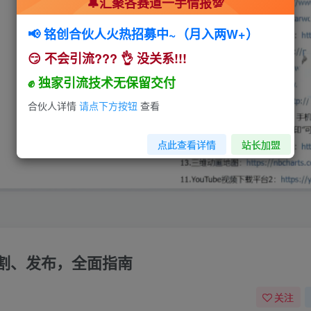
🔔汇聚各赛道一手情报💯
📢 铭创合伙人火热招募中~（月入两W+）
😏 不会引流??? 👌 没关系!!!
✊ 独家引流技术无保留交付
合伙人详情
请点下方按钮
查看
点此查看详情
站长加盟
割、发布，全面指南
关注