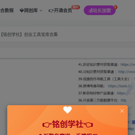
限时
综合教程
💎网创库
👉开通会员
💰站长加盟
———【铭创学社】创业工具宝库合集
👉铭创学社👈