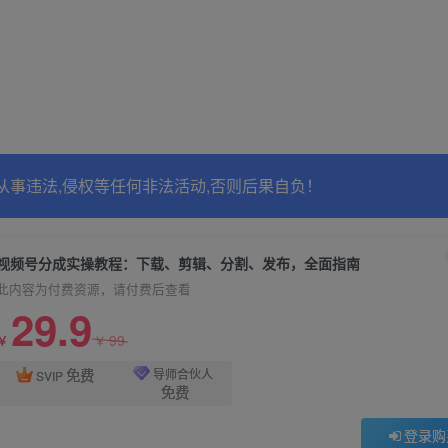
从事违法,侵权等任何非法活动,否则后果自负！
视频号分成实操教程：下载、剪辑、分割、发布，全面指南
此内容为付费资源，请付费后查看
29.9
99
￥
￥
免费
导师合伙人
SVIP
免费
登录购