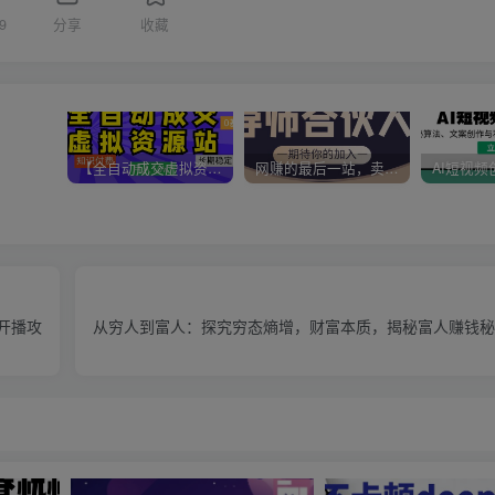
9
分享
收藏
【全自动成交虚拟资源站】站长唯一陪跑项目！月入10W+~长期稳定~
网赚的最后一站，卖项目！做网赚顶级猎食者~
开播攻
从穷人到富人：探究穷态熵增，财富本质，揭秘富人赚钱秘