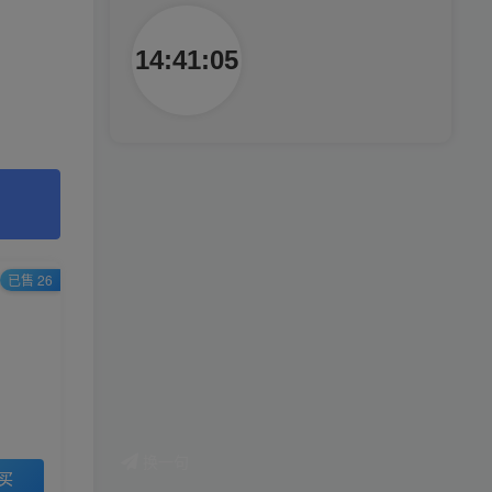
腿也不痛了！
14:41:06
腰也不酸了！
工作也轻松了！
已售 26
换一句
买