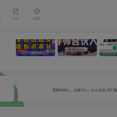
3
分享
收藏
【全自动成交虚拟资源站】站长唯一陪跑项目！月入10W+~长期稳定~
网赚的最后一站，卖项目！做网赚顶级猎食者~
涨粉5000+，出单15+，从小白到 AIP