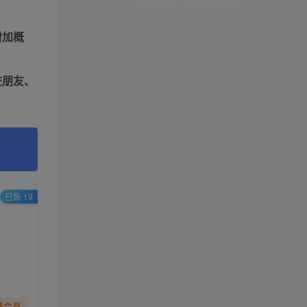
——更多教程，关注铭创笔记——
增加概
交朋友、
已售 19
通会员