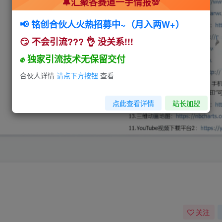
🔔汇聚各赛道一手情报💯
📢 铭创合伙人火热招募中~（月入两W+）
😏 不会引流??? 👌 没关系!!!
✊ 独家引流技术无保留交付
合伙人详情
请点下方按钮
查看
点此查看详情
站长加盟
关注