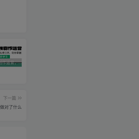
AI短视频创作运营，揭秘算法、文案创作与私域引流，助你掌握流量密码
视频号带货新春祝福对联，春节前最后一波风口玩法
2025直播运营实战课程，零基础入门到流量优化，快速提升直播间表现
下一篇
 我做对了什么