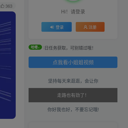
363
Hi！请登录
登录
注册
过签到和每日任务获取，可别错过哦！
哈喽~
点我看小姐姐视频
坚持每天来逛逛，会让你
生活也美好了！
你好我也好，不要忘记哦!
心情也舒畅了！
走路也有劲了！