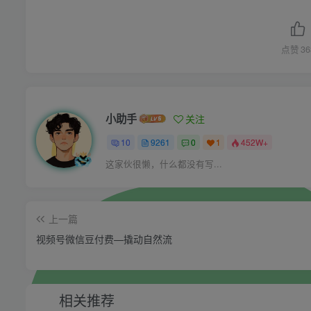
点赞
36
小助手
关注
10
9261
0
1
452W+
这家伙很懒，什么都没有写...
上一篇
视频号微信豆付费—撬动自然流
相关推荐