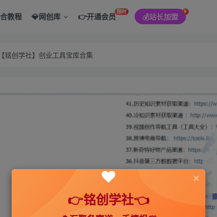
限时
综合教程
💎网创库
👉开通会员
💰站长加盟
———【铭创学社】创业工具宝库合集
👉铭创学社👈