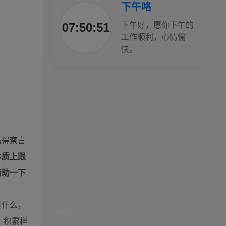
下午咯
腿也不痛了！
07:50:53
下午好，愿你下午的
工作顺利，心情愉
腰也不酸了！
快。
工作也轻松了！
懂得察言
本质上跟
借助一下
是什么，
换一句
，积累样