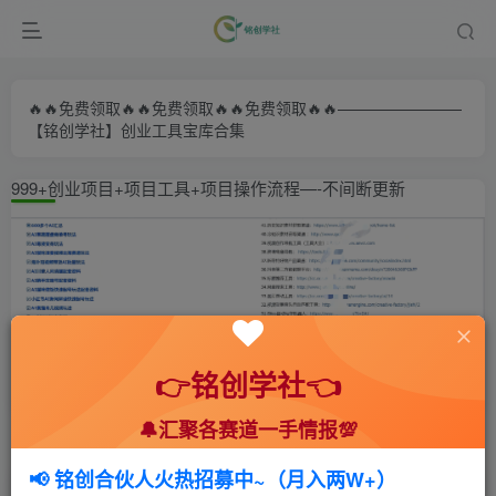
🔥🔥免费领取🔥🔥免费领取🔥🔥免费领取🔥🔥————————
【铭创学社】创业工具宝库合集
999+创业项目+项目工具+项目操作流程—-不间断更新
👉铭创学社👈
🔔汇聚各赛道一手情报💯
首页
🍻会员专享
📚综合教程
正文
📢 铭创合伙人火热招募中~（月入两W+）