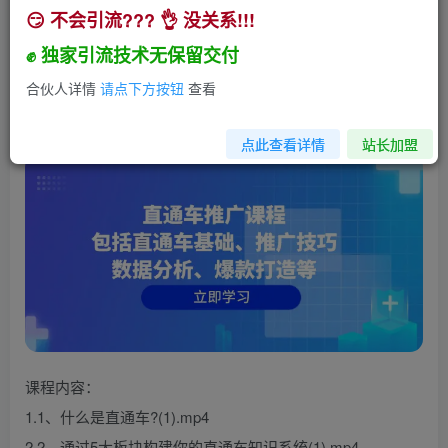
😏 不会引流??? 👌 没关系!!!
直通车推广课程：包括直通车基础、推广技巧、数
据分析、爆款打造等
✊ 独家引流技术无保留交付
小助手
合伙人详情
请点下方按钮
查看
关注
私信
1年前发布
708
130
点此查看详情
站长加盟
课程内容：
1.1、什么是直通车?(1).mp4
2.2、通过5大板块构建你的直通车知识系统(1).mp4