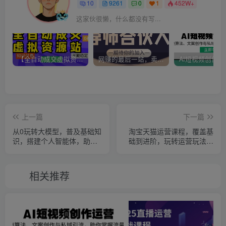
10
9261
0
1
452W+
这家伙很懒，什么都没有写...
【全自动成交虚拟资源站】站长唯一陪跑项目！月入10W+~长期稳定~
网赚的最后一站，卖项目！做网赚顶级猎食者~
上一篇
下一篇
从0玩转大模型，普及基础知
淘宝天猫运营课程，覆盖基
识，搭建个人智能体，助力
础到进阶，玩转运营玩法，
高效工作生活
提升流量
相关推荐