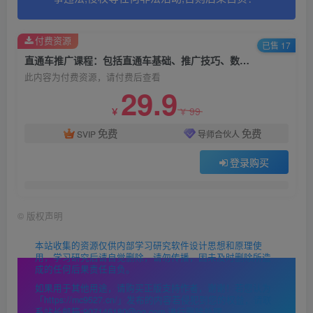
付费资源
已售 17
直通车推广课程：包括直通车基础、推广技巧、数据分析、爆款打造等
此内容为付费资源，请付费后查看
29.9
99
￥
￥
免费
免费
SVIP
导师合伙人
登录购买
©
版权声明
本站收集的资源仅供内部学习研究软件设计思想和原理使
用，学习研究后请自觉删除，请勿传播，因未及时删除所造
成的任何后果责任自负。
如果用于其他用途，请购买正版支持作者，谢谢！若您认为
「https://mc9527.cn/」发布的内容若侵犯到您的权益，请联
系站长邮箱:907146180@qq.com 进行删除处理。