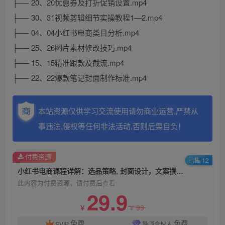
├── 20、20优惠券及打折促销设置.mp4
├── 30、31视频剪辑细节实操教程1—2.mp4
├── 04、04小红书电商类目分析.mp4
├── 25、26图片素材修改技巧.mp4
├── 15、15精准跟款及截流.mp4
├── 22、22爆款笔记封面制作标准.mp4
本站资源仅供学习交流使用请勿商业运营,严禁从
事违法,侵权等任何非法活动,否则后果自负！
付费资源
已售 12
小红书电商课程详解：选品策略, 封面设计，文案撰写，提升播放量与订单
此内容为付费资源，请付费后查看
29.9
99
￥
￥
免费
免费
SVIP
导师合伙人