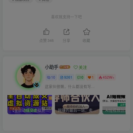
喜欢就支持一下吧
点赞
346
分享
收藏
小助手
关注
10
9261
0
1
452W+
这家伙很懒，什么都没有写...
【全自动成交虚拟资源站】站长唯一陪跑项目！月入10W+~长期稳定~
网赚的最后一站，卖项目！做网赚顶级猎食者~