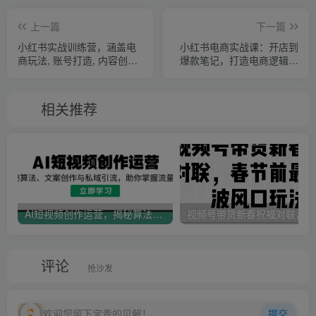
上一篇
下一篇
小红书实战训练营，涵盖电
小红书电商实战课：开店到
商玩法, 账号打造, 内容创作,
爆款笔记，打造电商逻辑体
助你入门到精通
系，提升变现能力
相关推荐
AI短视频创作运营，揭秘算法、文案创作与私域引流，助你掌握流量密码
视
评论
抢沙发
欢迎您留下宝贵的见解！
提交