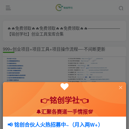
🔥🔥免费领取🔥🔥免费领取🔥🔥免费领取🔥🔥————————
【铭创学社】创业工具宝库合集
999+创业项目+项目工具+项目操作流程—-不间断更新
👉铭创学社👈
🔔汇聚各赛道一手情报💯
首页
🍻会员专享
📚综合教程
正文
📢 铭创合伙人火热招募中~（月入两W+）