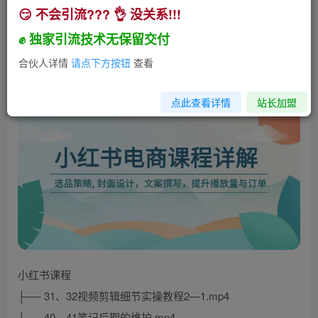
😏 不会引流??? 👌 没关系!!!
小红书电商课程详解：选品策略, 封面设计，文案
撰写，提升播放量与订单
✊ 独家引流技术无保留交付
小助手
合伙人详情
请点下方按钮
查看
关注
私信
1年前发布
638
346
点此查看详情
站长加盟
小红书课程
├── 31、32视频剪辑细节实操教程2—1.mp4
├── 40、41笔记后期的维护.mp4