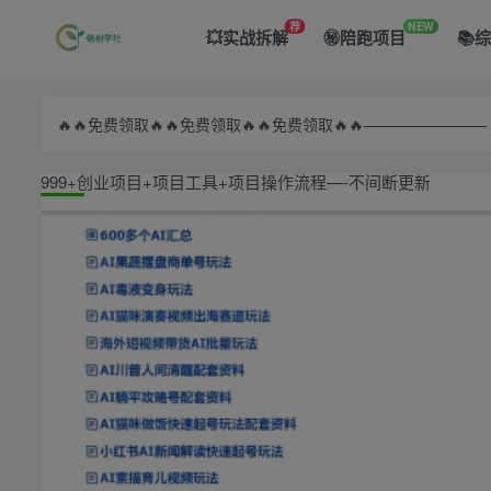
荐
NEW
💥实战拆解
㊙️陪跑项目
📚
🔥🔥免费领取🔥🔥免费领取🔥🔥免费领取🔥🔥—————
999+创业项目+项目工具+项目操作流程—-不间断更新