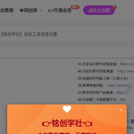
限时
综合教程
💎网创库
👉开通会员
💰站长加盟
———【铭创学社】创业工具宝库合集
👉铭创学社👈