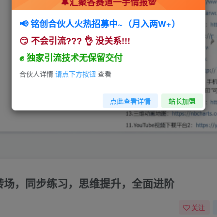
🔔汇聚各赛道一手情报💯
📢 铭创合伙人火热招募中~（月入两W+）
😏 不会引流??? 👌 没关系!!!
✊ 独家引流技术无保留交付
合伙人详情
请点下方按钮
查看
点此查看详情
站长加盟
色转场，同步练习，思维提升，全面进阶
关注