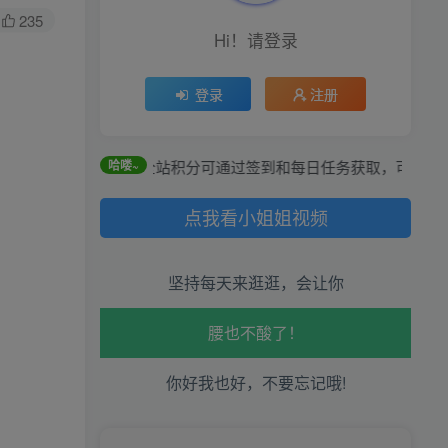
235
Hi！请登录
登录
注册
全站积分可通过签到和每日任务获取，可别错过哦！
哈喽~
点我看小姐姐视频
生活也美好了！
坚持每天来逛逛，会让你
心情也舒畅了！
走路也有劲了！
你好我也好，不要忘记哦!
腿也不痛了！
腰也不酸了！