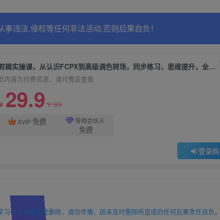
从事违法,侵权等任何非法活动,否则后果自负！
剪辑实操课，从认识FCPX到高级调色转场，同步练习，思维提升，全面进阶
此内容为付费资源，请付费后查看
29.9
99
￥
￥
免费
导师合伙人
SVIP
免费
登录购
学习研究后请自觉删除，请勿传播，因未及时删除所造成的任何后果责任自负