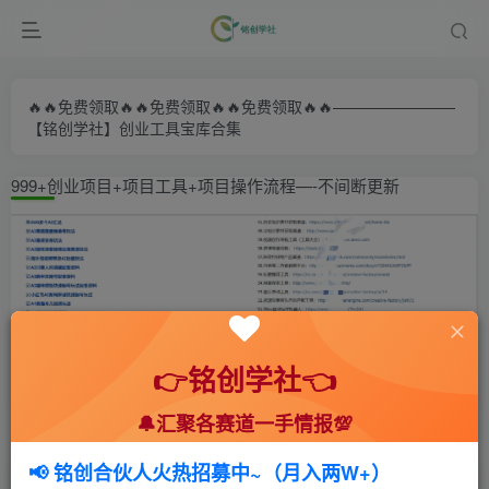
🔥🔥免费领取🔥🔥免费领取🔥🔥免费领取🔥🔥————————
【铭创学社】创业工具宝库合集
999+创业项目+项目工具+项目操作流程—-不间断更新
👉铭创学社👈
🔔汇聚各赛道一手情报💯
首页
🍻会员专享
📚综合教程
正文
📢 铭创合伙人火热招募中~（月入两W+）