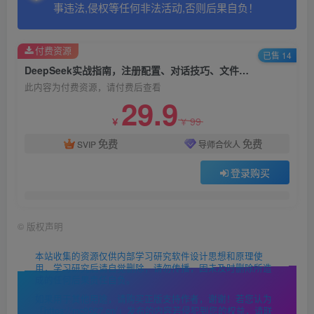
事违法,侵权等任何非法活动,否则后果自负！
付费资源
已售 14
DeepSeek实战指南，注册配置、对话技巧、文件处理、基础操作到高阶应用
此内容为付费资源，请付费后查看
29.9
99
￥
￥
免费
免费
SVIP
导师合伙人
登录购买
©
版权声明
本站收集的资源仅供内部学习研究软件设计思想和原理使
用，学习研究后请自觉删除，请勿传播，因未及时删除所造
成的任何后果责任自负。
如果用于其他用途，请购买正版支持作者，谢谢！若您认为
「https://mc9527.cn/」发布的内容若侵犯到您的权益，请联