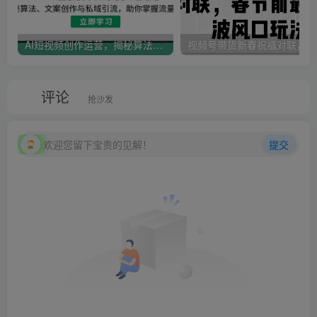
AI短视频创作运营，揭秘算法、文案创作与私域引流，助你掌握流量密码
视
评论
抢沙发
欢迎您留下宝贵的见解！
提交