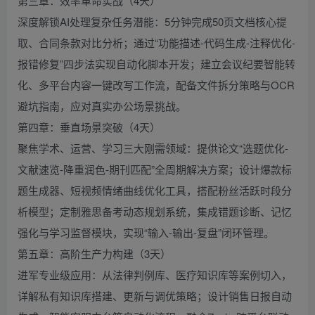
第三章：效率革命实战（4天）
深度解锁AI处理复杂任务潜能：5分钟完成50页文档核心提
取、合同条款对比分析；通过“功能描述-代码生成-注释优化-
报错修复”四步法实现自动化脚本开发；建立会议纪要智能转
化、多平台内容一键改写工作流，配备文件拆分策略与OCR
避坑指南，应对真实办公场景挑战。
第四章：垂直场景突破（4天）
聚焦学术、运营、学习三大刚需领域：提供论文“选题优化-
文献速览-降重润色-期刊匹配”全周期解决方案；设计爆款标
题生成器、短视频情绪曲线优化工具，搭配粉丝活跃时段分
析模型；定制雅思备考动态规划系统，集成错题诊断、记忆
强化与学习监督模块，实现“输入-输出-复盘”闭环管理。
第五章：高阶生产力构建（3天）
进军专业级应用：从法律判例库、医疗知识库等案例切入，
详解私有知识库搭建、更新与调优策略；设计销售日报自动