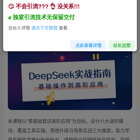
😏 不会引流??? 👌 没关系!!!
DeepSeek实战指南，注册配置、对话技巧、文件
处理、基础操作到高阶应用
✊ 独家引流技术无保留交付
小助手
合伙人详情
请点下方按钮
查看
关注
私信
1年前发布
1313
336
点此查看详情
站长加盟
本课程以“零基础直达高阶应用”为目标，设计六大进阶模
块，覆盖工具实操、思维升级与场景实战三大维度，助力学
员系统性掌握AI协作能力。课程融合保姆级操作指南、高频