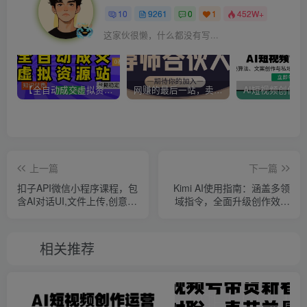
10
9261
0
1
452W+
这家伙很懒，什么都没有写...
【全自动成交虚拟资源站】站长唯一陪跑项目！月入10W+~长期稳定~
网赚的最后一站，卖项目！做网赚顶级猎食者~
上一篇
下一篇
扣子API微信小程序课程，包
Kimi AI使用指南：涵盖多领
含AI对话UI,文件上传,创意海
域指令，全面升级创作效率
报生成器等全面内容
(AI指令合集+视频课)
相关推荐