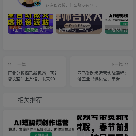
这家伙很懒，什么都没有写...
【全自动成交虚拟资源站】站长唯一陪跑项目！月入10W+~长期稳定~
网赚的最后一站，卖项目！做网赚顶级猎食者~
上一篇
下一篇
行业分析揭示新机遇，预计
亚马逊跨境运营实战课程：
增长空间上万倍，未来20年
涵盖亚马逊运营、申诉、选
或将造就新富豪
品等多个方面
相关推荐