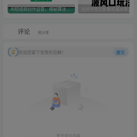
AI短视频创作运营，揭秘算法、文案创作与私域引流，助你掌握流量密码
视
评论
抢沙发
欢迎您留下宝贵的见解！
提交
暂无评论内容