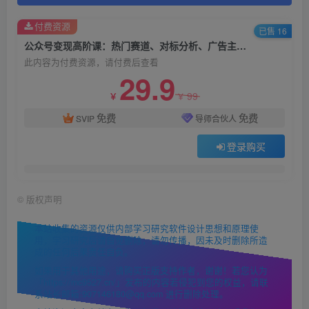
付费资源
已售 16
公众号变现高阶课：热门赛道、对标分析、广告主变现流程、矩阵玩法
此内容为付费资源，请付费后查看
29.9
99
￥
￥
免费
免费
SVIP
导师合伙人
登录购买
©
版权声明
本站收集的资源仅供内部学习研究软件设计思想和原理使
用，学习研究后请自觉删除，请勿传播，因未及时删除所造
成的任何后果责任自负。
如果用于其他用途，请购买正版支持作者，谢谢！若您认为
「https://mc9527.cn/」发布的内容若侵犯到您的权益，请联
系站长邮箱:907146180@qq.com 进行删除处理。