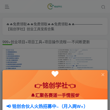
🔥🔥免费领取🔥🔥免费领取🔥🔥免费领取🔥🔥————————
【铭创学社】创业工具宝库合集
999+创业项目+项目工具+项目操作流程—-不间断更新
👉铭创学社👈
🔔汇聚各赛道一手情报💯
首页
🍻会员专享
📚综合教程
正文
📢 铭创合伙人火热招募中~（月入两W+）