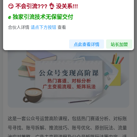
😏 不会引流??? 👌 没关系!!!
公众号变现高阶课：热门赛道、对标分析、广告主
变现流程、矩阵玩法
✊ 独家引流技术无保留交付
小助手
合伙人详情
请点下方按钮
查看
关注
私信
1年前发布
1259
135
点此查看详情
站长加盟
这是一套公众号运营高阶课程，包括热门赛道分析、对标账
号寻找、账号拆解、推流技巧、账号优化、原创玩法、流量
池应对策略、广告主变现流程及公众号矩阵玩法等内容，适