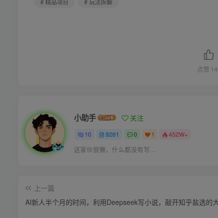
# 精品项目
# 玩法拆解
点赞
14
小助手
关注
10
9261
0
1
452W+
这家伙很懒，什么都没有写...
上一篇
AI新人半个月的时间，利用Deepseek写小说，敲开知乎盐选的