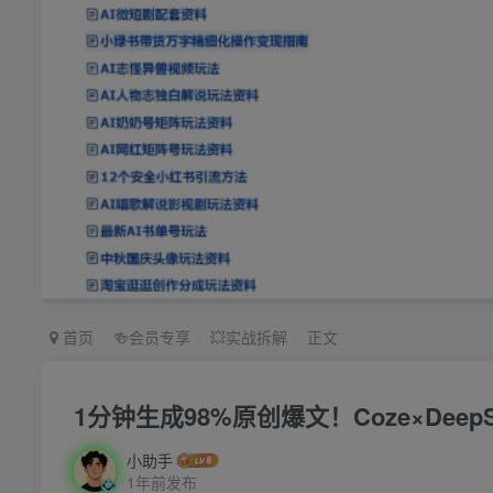
首页
🍻会员专享
💥实战拆解
正文
1分钟生成98%原创爆文！Coze×Dee
小助手
1年前发布