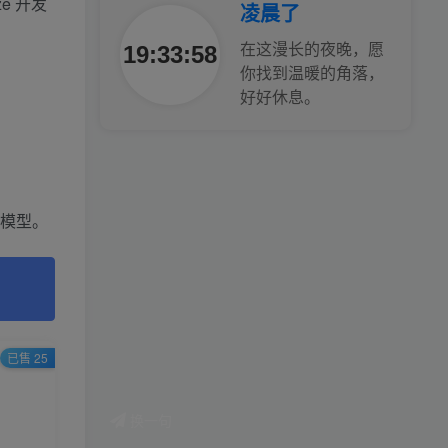
e 开发
凌晨了
腰也不酸了！
19:34:00
在这漫长的夜晚，愿
你找到温暖的角落，
工作也轻松了！
好好休息。
1模型。
已售 25
换一句