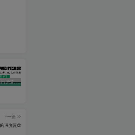
AI短视频创作运营，揭秘算法、文案创作与私域引流，助你掌握流量密码
视频号带货新春祝福对联，春节前最后一波风口玩法
2025直播运营实战课程，零基础入门到流量优化，快速提升直播间表现
下一篇
我的深度复盘