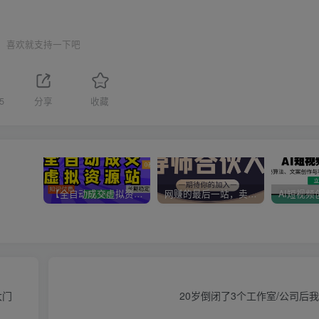
喜欢就支持一下吧
5
分享
收藏
【全自动成交虚拟资源站】站长唯一陪跑项目！月入10W+~长期稳定~
网赚的最后一站，卖项目！做网赚顶级猎食者~
大门
20岁倒闭了3个工作室/公司后