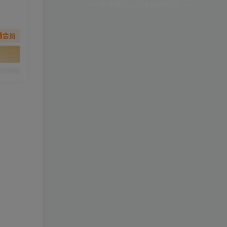
——更多教程，关注铭创笔记——
通会员
。