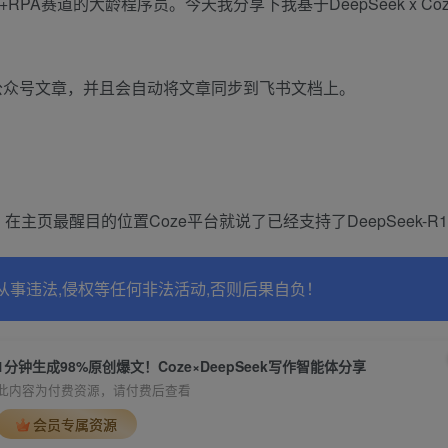
PA赛道的大龄程序员。今天我分享下我基于DeepSeek x Coz
公众号文章，并且会自动将文章同步到飞书文档上。
台。在主页最醒目的位置Coze平台就说了已经支持了DeepSeek-R
从事违法,侵权等任何非法活动,否则后果自负！
1分钟生成98%原创爆文！Coze×DeepSeek写作智能体分享
此内容为付费资源，请付费后查看
会员专属资源