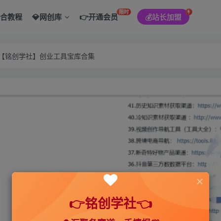
限时
综合教程
💎网创库
👉开通会员
💰站长加盟
———【铭创学社】创业工具宝库合集
👉铭创学社👈