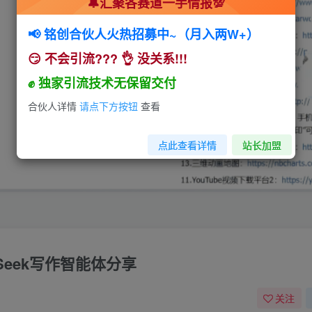
🔔汇聚各赛道一手情报💯
📢 铭创合伙人火热招募中~（月入两W+）
😏 不会引流??? 👌 没关系!!!
✊ 独家引流技术无保留交付
合伙人详情
请点下方按钮
查看
点此查看详情
站长加盟
pSeek写作智能体分享
关注