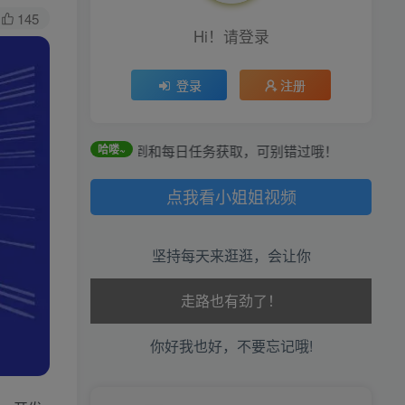
145
Hi！请登录
登录
注册
分可通过签到和每日任务获取，可别错过哦！
哈喽~
点我看小姐姐视频
坚持每天来逛逛，会让你
生活也美好了！
心情也舒畅了！
你好我也好，不要忘记哦!
走路也有劲了！
腿也不痛了！