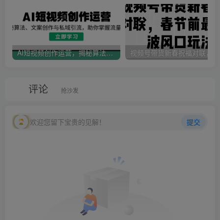
AI短视频创作运营，揭秘算法、文案创作与私域引流，助你掌握流量密码
视
评论
抢沙发
欢迎您留下宝贵的见解！
提交