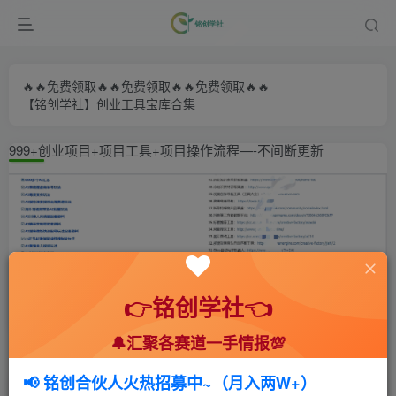
🔥🔥免费领取🔥🔥免费领取🔥🔥免费领取🔥🔥————————
【铭创学社】创业工具宝库合集
999+创业项目+项目工具+项目操作流程—-不间断更新
👉铭创学社👈
🔔汇聚各赛道一手情报💯
首页
🍻会员专享
💥实战拆解
正文
📢 铭创合伙人火热招募中~（月入两W+）