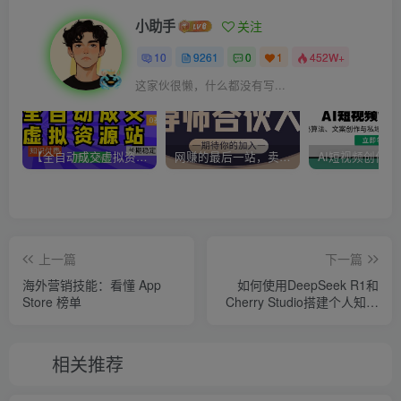
小助手
关注
10
9261
0
1
452W+
这家伙很懒，什么都没有写...
【全自动成交虚拟资源站】站长唯一陪跑项目！月入10W+~长期稳定~
网赚的最后一站，卖项目！做网赚顶级猎食者~
上一篇
下一篇
海外营销技能：看懂 App
如何使用DeepSeek R1和
Store 榜单
Cherry Studio搭建个人知识
库，让它成为你的第二大脑
相关推荐