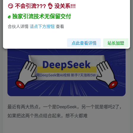
😏 不会引流??? 👌 没关系!!!
用DeepSeek做AI视频，新手7天涨粉5W+，保姆
级教程
✊ 独家引流技术无保留交付
小助手
合伙人详情
请点下方按钮
查看
关注
私信
1年前发布
1092
291
点此查看详情
站长加盟
最近有两大热点，一个是DeepSeek，另一个就是哪吒2了，
如果把这两个热点结合起来，想不火都难