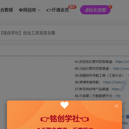
限时
综合教程
💎网创库
👉开通会员
💰站长加盟
———【铭创学社】创业工具宝库合集
👉铭创学社👈