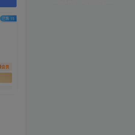
——更多教程，关注铭创笔记——
已售 15
通会员
。