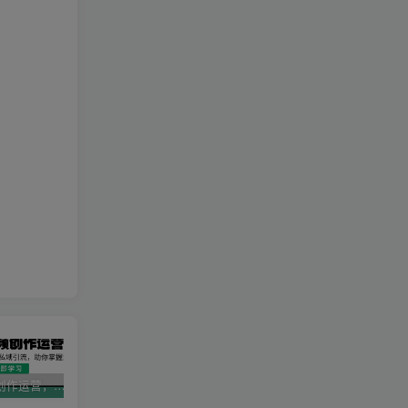
AI短视频创作运营，揭秘算法、文案创作与私域引流，助你掌握流量密码
视频号带货新春祝福对联，春节前最后一波风口玩法
2025直播运营实战课程，零基础入门到流量优化，快速提升直播间表现