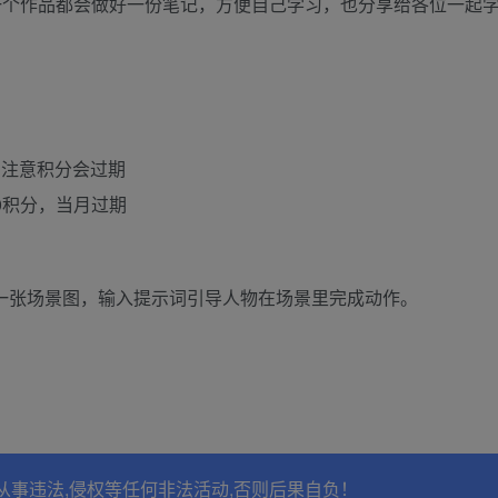
一个作品都会做好一份笔记，方便自己学习，也分享给各位一起
，注意积分会过期
0积分，当月过期
，一张场景图，输入提示词引导人物在场景里完成动作。
从事违法,侵权等任何非法活动,否则后果自负！