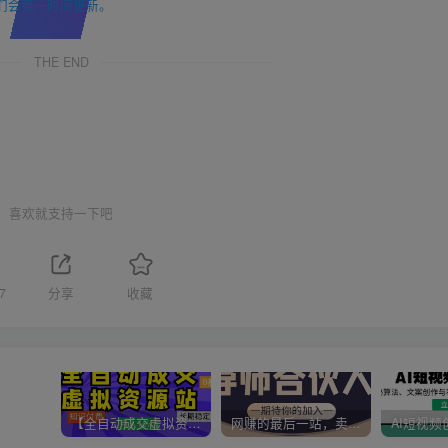
们会第一时间更新。
THE END
喜欢就支持一下吧
7
分享
收藏
【全自动成交虚拟资源站】站长唯一陪跑项目！月入10W+~长期稳定~
网赚的最后一站，卖项目！做网赚顶级猎食者~