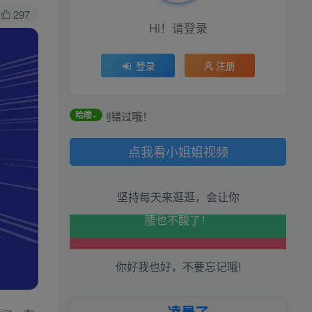
297
Hi！请登录
登录
注册
务获取，可别错过哦！
哈喽~
生活也美好了！
点我看小姐姐视频
心情也舒畅了！
走路也有劲了！
坚持每天来逛逛，会让你
腿也不痛了！
腰也不酸了！
你好我也好，不要忘记哦!
工作也轻松了！