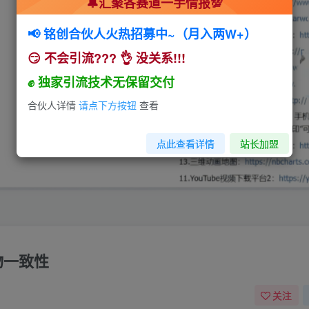
🔔汇聚各赛道一手情报💯
📢 铭创合伙人火热招募中~（月入两W+）
😏 不会引流??? 👌 没关系!!!
✊ 独家引流技术无保留交付
合伙人详情
请点下方按钮
查看
点此查看详情
站长加盟
物一致性
关注